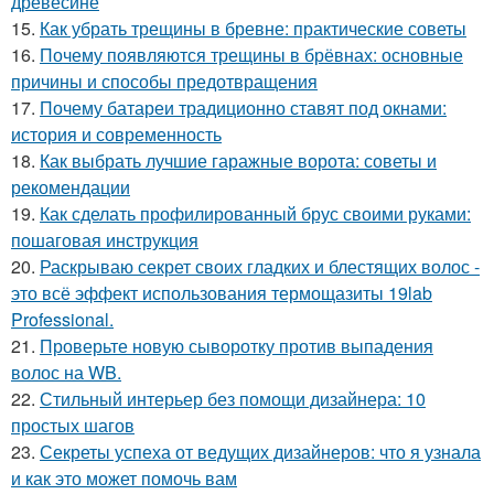
древесине
15.
Как убрать трещины в бревне: практические советы
16.
Почему появляются трещины в брёвнах: основные
причины и способы предотвращения
17.
Почему батареи традиционно ставят под окнами:
история и современность
18.
Как выбрать лучшие гаражные ворота: советы и
рекомендации
19.
Как сделать профилированный брус своими руками:
пошаговая инструкция
20.
Раскрываю секрет своих гладких и блестящих волос -
это всё эффект использования термощазиты 19lab
Professional.
21.
Проверьте новую сыворотку против выпадения
волос на WB.
22.
Стильный интерьер без помощи дизайнера: 10
простых шагов
23.
Секреты успеха от ведущих дизайнеров: что я узнала
и как это может помочь вам