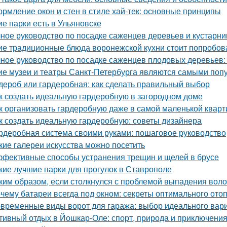
рмление окон и стен в стиле хай-тек: основные принципы
ие парки есть в Ульяновске
ное руководство по посадке саженцев деревьев и кустарни
ие традиционные блюда воронежской кухни стоит попробов
ное руководство по посадке саженцев плодовых деревьев:
ие музеи и театры Санкт-Петербурга являются самыми поп
дероб или гардеробная: как сделать правильный выбор
к создать идеальную гардеробную в загородном доме
к организовать гардеробную даже в самой маленькой кварт
к создать идеальную гардеробную: советы дизайнера
рдеробная система своими руками: пошаговое руководство
кие галереи искусства можно посетить
фективные способы устранения трещин и щелей в брусе
кие лучшие парки для прогулок в Ставрополе
ким образом, если столкнулся с проблемой выпадения воло
чему батареи всегда под окном: секреты оптимального ото
временные виды ворот для гаража: выбор идеального вар
тивный отдых в Йошкар-Оле: спорт, природа и приключени