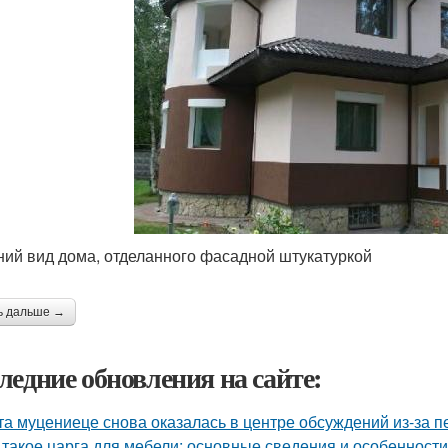
ий вид дома, отделанного фасадной штукатуркой
ь дальше →
ледние обновления на сайте:
та муцениеце снова оказалась в центре обсуждений из-за п
 такое царга для мебели: основные сведения и особенности