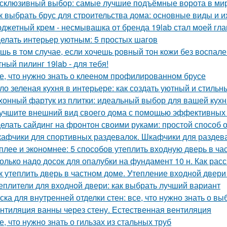
склюзивный выбор: самые лучшие подъёмные ворота в ми
к выбрать брус для строительства дома: основные виды и и
джетный крем - несмывашка от бренда 19lab стал моей гла
елать интерьер уютным: 5 простых шагов
шь в том случае, если хочешь ровный тон кожи без воспален
ный пилинг 19lab - для тебя!
е, что нужно знать о клееном профилированном брусе
ло зеленая кухня в интерьере: как создать уютный и стильн
хонный фартук из плитки: идеальный выбор для вашей кухн
учшите внешний вид своего дома с помощью эффективных
елать сайдинг на фронтон своими руками: простой способ 
афчики для спортивных раздевалок. Шкафчики для раздев
плее и экономнее: 5 способов утеплить входную дверь в ча
олько надо досок для опалубки на фундамент 10 н. Как рас
к утеплить дверь в частном доме. Утепление входной двери
еплители для входной двери: как выбрать лучший вариант
ска для внутренней отделки стен: все, что нужно знать о вы
нтиляция ванны через стену. Естественная вентиляция
е, что нужно знать о гильзах из стальных труб