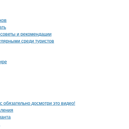
ков
ать
 советы и рекомендации
улярными среди туристов
ире
с обязательно досмотри это видео!
пления
ианта
я