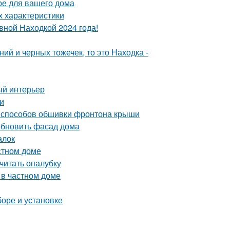
ре для вашего дома
х характеристики
вной Находкой 2024 года!
ий и черных тожечек, то это Находка -
ый интерьер
и
 способов обшивки фронтона крыши
обновить фасад дома
алок
стном доме
считать опалубку
 в частном доме
боре и установке