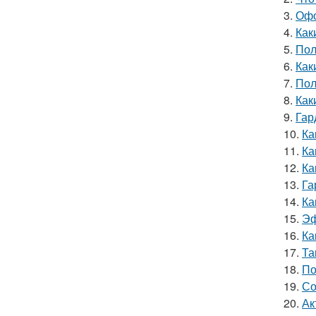
3.
Офо
4.
Как
5.
Пол
6.
Как
7.
Пол
8.
Как
9.
Гар
10.
Ка
11.
Ка
12.
Ка
13.
Га
14.
Ка
15.
Эф
16.
Ка
17.
Та
18.
По
19.
Со
20.
Ак