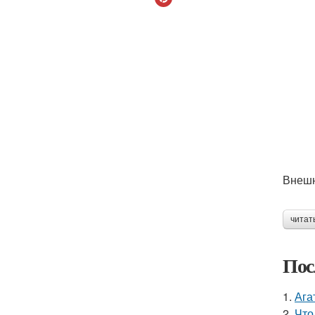
Внешн
читат
Пос
1.
Ага
2.
Что