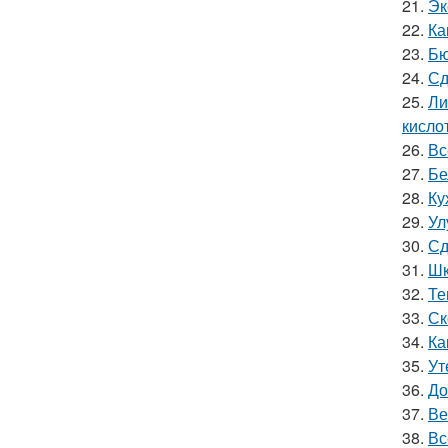
21.
Эк
22.
Ка
23.
Бю
24.
Сд
25.
Ли
кислот
26.
Вс
27.
Бе
28.
Ку
29.
Ул
30.
Сд
31.
Шк
32.
Те
33.
Ск
34.
Ка
35.
Ут
36.
До
37.
Ве
38.
Вс