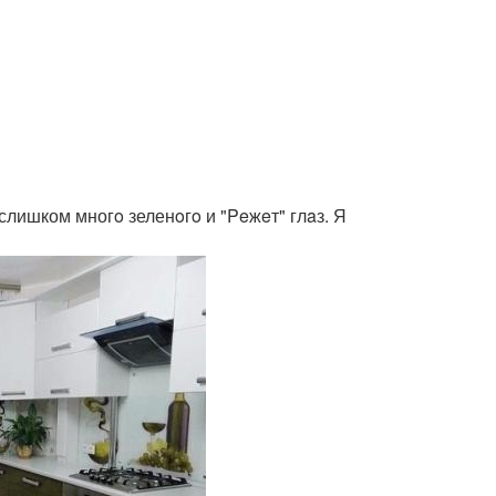
слишком многo зеленoгo и "Peжeт" глaз. Я