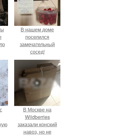
ты
В нашем доме
е
поселился
ло
замечательный
сосед!
е
 не
ды.
с
В Москве на
Wildberries
кую
заказали конский
навоз, но не