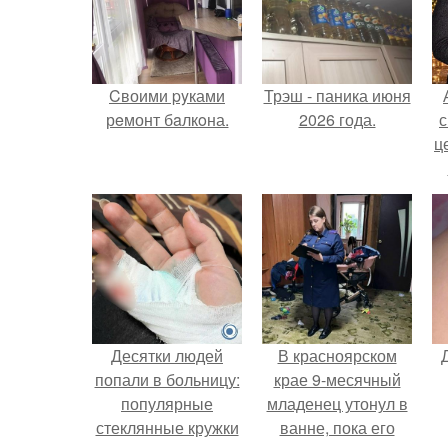
Cвоими pyками
Трэш - паника июня
рeмонт бaлкoна.
2026 года.
с
ц
Десятки людей
В красноярском
попали в больницу:
крае 9-месячный
популярные
младенец утонул в
стеклянные кружки
ванне, пока его