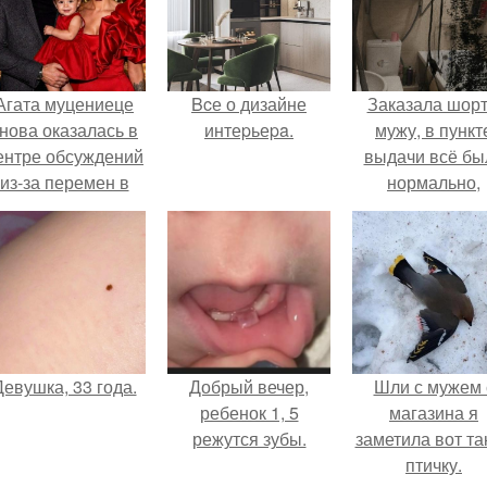
Агата муцениеце
Bcе о дизайне
Заказала шор
нова оказалась в
интеpьеpa.
мужу, в пункт
ентре обсуждений
выдачи всё бы
из-за перемен в
нормально,
личной жизни.
примерил вс
хорошо, ничего
предвещало бе
Девушка, 33 года.
Добрый вечер,
Шли с мужем 
ребенок 1, 5
магазина я
режутся зубы.
заметила вот та
птичку.