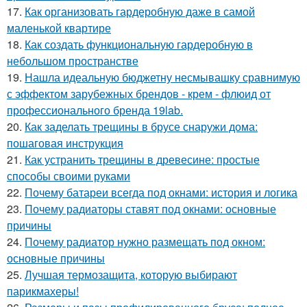
17.
Как организовать гардеробную даже в самой
маленькой квартире
18.
Как создать функциональную гардеробную в
небольшом пространстве
19.
Нашла идеальную бюджетну несмывашку сравнимую
с эффектом зарубежных брендов - крем - флюид от
профессионального бренда 19lab.
20.
Как заделать трещины в брусе снаружи дома:
пошаговая инструкция
21.
Как устранить трещины в древесине: простые
способы своими руками
22.
Почему батареи всегда под окнами: история и логика
23.
Почему радиаторы ставят под окнами: основные
причины
24.
Почему радиатор нужно размещать под окном:
основные причины
25.
Лучшая термозащита, которую выбирают
парикмахеры!