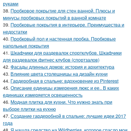
руками
38.
Пробковое покрытие для стен ванной. Плюсы и
минусы пробковых покрытий в ванной комнате
39.
Пробковые покрытия в интерьере. Преимущества и
недостатки
40.
Пробковый пол и настенная пробка. Пробковые
напольные покрытия
41.
Шкафчики для раздевалок спортклубов. Шкафчики
для раздевалок фитнес клубов (спортзалов)
42.
Фасады длинных домов: история и архитектура
43.
Влияние цвета столешницы на дизайн кухни
44.
Гардеробная в спальне: вдохновение из Pinterest
45.
Описание единицы измерения люкс и ее.. В каких
единицах измеряется освещенность
46.
Модная плитка для кухни. Что нужно знать при
выборе плитки на кухню
47.
Создание гардеробной в спальне: лучшие идеи 2017
года
48.
Я нашла средство на Wildberries, которое спасло мои