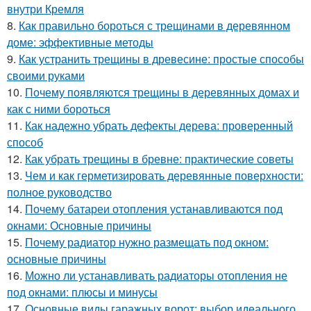
внутри Кремля
8.
Как правильно бороться с трещинами в деревянном
доме: эффективные методы
9.
Как устранить трещины в древесине: простые способы
своими руками
10.
Почему появляются трещины в деревянных домах и
как с ними бороться
11.
Как надежно убрать дефекты дерева: проверенный
способ
12.
Как убрать трещины в бревне: практические советы
13.
Чем и как герметизировать деревянные поверхности:
полное руководство
14.
Почему батареи отопления устанавливаются под
окнами: Основные причины
15.
Почему радиатор нужно размещать под окном:
основные причины
16.
Можно ли устанавливать радиаторы отопления не
под окнами: плюсы и минусы
17.
Основные виды гаражных ворот: выбор идеального