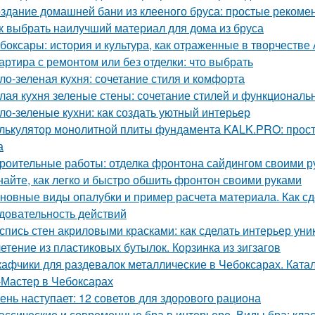
здание домашней бани из клееного бруса: простые рекоме
к выбрать наилучший материал для дома из бруса
боксары: история и культура, как отраженные в творчестве
артира с ремонтом или без отделки: что выбрать
ло-зеленая кухня: сочетание стиля и комфорта
лая кухня зеленые стены: сочетание стилей и функциональ
ло-зеленые кухни: как создать уютный интерьер
лькулятор монолитной плиты фундамента KALK.PRO: прост
а
роительные работы: отделка фронтона сайдингом своими р
найте, как легко и быстро обшить фронтон своими руками
новные виды опалубки и пример расчета материала. Как сд
довательность действий
спись стен акриловыми красками: как сделать интерьер ун
етение из пластиковых бутылок. Корзинка из зигзагов
афчики для раздевалок металлические в Чебоксарах. Ката
Мастер в Чебоксарах
ень наступает: 12 советов для здорового рациона
ассические и современные бра в интерьере. Виды бра: кл