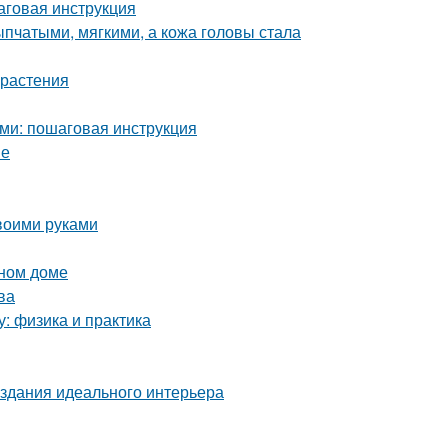
аговая инструкция
пчатыми, мягкими, а кожа головы стала
 растения
ми: пошаговая инструкция
ве
воими руками
нном доме
ва
у: физика и практика
здания идеального интерьера