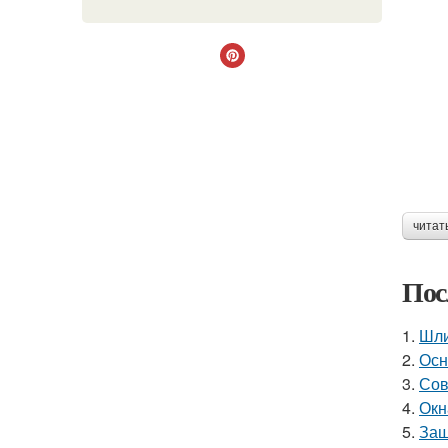
читат
Пос
1.
Шли
2.
Осн
3.
Сов
4.
Окн
5.
Защ