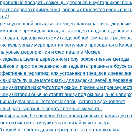
 правильно посадить саженцы деревьев и кустарников: пош
ект с первого применения, волосы становятся очень рассы
ть"!
реты успешной посадки саженцев: как вырастить здоровые
имальное время для посадки саженцев плодовых деревьев
к создать идеальную схему гардеробной комнаты с размера
кие культурные мероприятия регулярно проводятся в Киро
льтурные мероприятия и фестивали в Москве
к заделать щели в деревянном полу: эффективные методы
шёвое и простое решение: как заделать трещины в брусе с
фективные герметики для устранения трещин в древесине
к выбрать лучшие материалы для заделки щелей в деревя
чему батарея находится под окном: причины и преимущест
чему батареи обычно ставят внизу под окнами, а не наверх
тьяна Буланова и Пятигорск: связь, которая вдохновляет
к выбрать гаражные ворота: важные моменты
корирование без ошибок: 9 беспроигрышных правил для со
осто и быстро: самоучитель по дизайну интерьера
0+ идей и советов для интерьера от экспертов дизайна