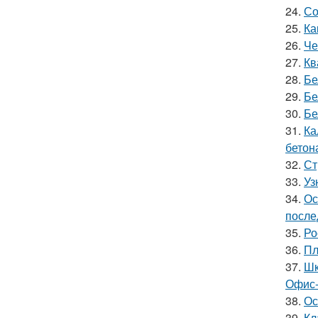
24.
Со
25.
Ка
26.
Че
27.
Кв
28.
Бе
29.
Бе
30.
Бе
31.
Ка
бетон
32.
Ст
33.
Уз
34.
Ос
после
35.
Ро
36.
Пл
37.
Шк
Офис-
38.
Ос
39.
Кл