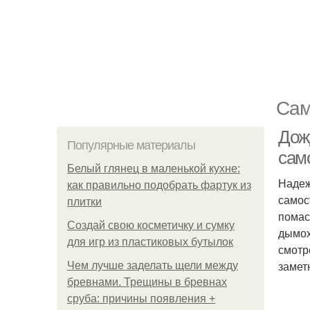
Сам
Дож
Популярные материалы
сам
Белый глянец в маленькой кухне:
Надеж
как правильно подобрать фартук из
самос
плитки
помас
Создай свою косметичку и сумку
дымох
для игр из пластиковых бутылок
смотр
замет
Чем лучше заделать щели между
бревнами. Трещины в бревнах
сруба: причины появления +