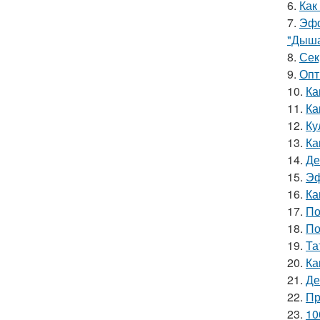
6.
Как
7.
Эфф
"Дыша
8.
Сек
9.
Опт
10.
Ка
11.
Ка
12.
Ку
13.
Ка
14.
Де
15.
Эф
16.
Ка
17.
По
18.
По
19.
Та
20.
Ка
21.
Де
22.
Пр
23.
10