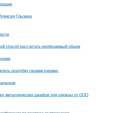
ндации
 Алексея Глызина
ности
ой способ рассчитать необходимый объем
уками
елать опалубку своими руками:
икальным
лог металлических шкафов для одежды от ООО
ассификации по различным признакам