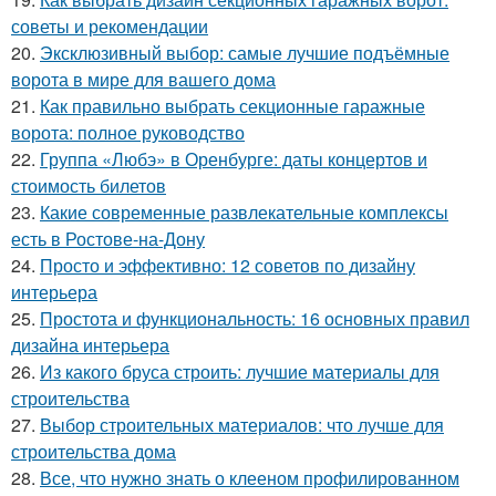
советы и рекомендации
20.
Эксклюзивный выбор: самые лучшие подъёмные
ворота в мире для вашего дома
21.
Как правильно выбрать секционные гаражные
ворота: полное руководство
22.
Группа «Любэ» в Оренбурге: даты концертов и
стоимость билетов
23.
Какие современные развлекательные комплексы
есть в Ростове-на-Дону
24.
Просто и эффективно: 12 советов по дизайну
интерьера
25.
Простота и функциональность: 16 основных правил
дизайна интерьера
26.
Из какого бруса строить: лучшие материалы для
строительства
27.
Выбор строительных материалов: что лучше для
строительства дома
28.
Все, что нужно знать о клееном профилированном