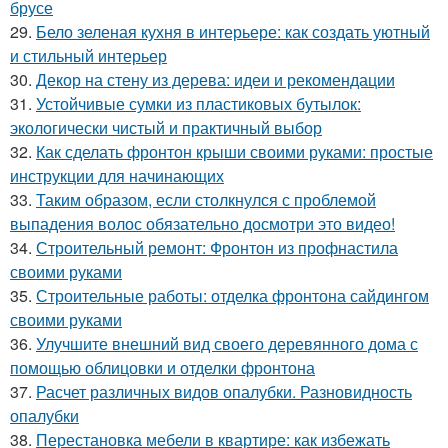
брусе
29.
Бело зеленая кухня в интерьере: как создать уютный
и стильный интерьер
30.
Декор на стену из дерева: идеи и рекомендации
31.
Устойчивые сумки из пластиковых бутылок:
экологически чистый и практичный выбор
32.
Как сделать фронтон крыши своими руками: простые
инструкции для начинающих
33.
Таким образом, если столкнулся с проблемой
выпадения волос обязательно досмотри это видео!
34.
Строительный ремонт: Фронтон из профнастила
своими руками
35.
Строительные работы: отделка фронтона сайдингом
своими руками
36.
Улучшите внешний вид своего деревянного дома с
помощью облицовки и отделки фронтона
37.
Расчет различных видов опалубки. Разновидность
опалубки
38.
Перестановка мебели в квартире: как избежать