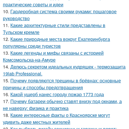
практические советы и идеи
10.
Гардеробная система своими руками: пошаговое
руководство
11.
Какие архитектурные стили представлены в
Тульском кремле
12.
Какие природные места вокруг Екатеринбурга
популярны среди туристов
13.
Какие легенды и мифы связаны с историей
Комсомольска-на-Амуре
14.
Делюсь секретом идеальных кудряшек - термозащита
19lab Professional.
15.
Почему появляются трещины в брёвнах: основные
причины и способы предотвращения
16.
Какой ущерб нанес городу пожар 1773 года
17.
Почему батареи обычно ставят внизу под окнами, а
не наверху: физика и практика
18.
Какие интересные факты о Красноярске могут
удивить даже местных жителей
19.
Как выбрать дизайн секционных гаражных ворот: