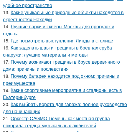
удобное пространство
13.
Какие уникальные природные объекты находятся в
окрестностях Находки
14.
Лучшие парки и скверы Москвы для прогулок и
отдыха
15.
Где посмотреть выступления Линды в столице
16.
Как заделать швы и трещины в бревнах сруба
снаружи: лучшие материалы и методы
17.
Почему возникают трещины в брусе деревянного
дома: причины и последствия
18.
Почему батарея находится под окном: причины и
преимущества
19.
Какие спортивные мероприятия и стадионы есть в
Екатеринбурге
20.
Как выбрать ворота для гаража: полное руководство
для начинающих
21.
Оркестр CAGMO Тюмень: как местная группа
покорила сердца музыкальных любителей