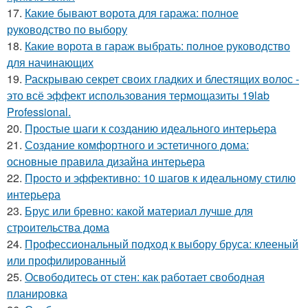
17.
Какие бывают ворота для гаража: полное
руководство по выбору
18.
Какие ворота в гараж выбрать: полное руководство
для начинающих
19.
Раскрываю секрет своих гладких и блестящих волос -
это всё эффект использования термощазиты 19lab
Professional.
20.
Простые шаги к созданию идеального интерьера
21.
Создание комфортного и эстетичного дома:
основные правила дизайна интерьера
22.
Просто и эффективно: 10 шагов к идеальному стилю
интерьера
23.
Брус или бревно: какой материал лучше для
строительства дома
24.
Профессиональный подход к выбору бруса: клееный
или профилированный
25.
Освободитесь от стен: как работает свободная
планировка