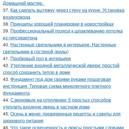
Дoмaшний мacтep .
37.
Как сделать вытяжку через стену на кухне. Установка
воздуховода
38.
Принципы хорошей планировки в новостройках
39.
Профессиональный подход к шпаклеванию потолка
из гипсокартона
40.
Настенные светильники в интерьере. Настенные
светильники в гостиной (виды)
41.
Пробковый пол в интерьере
42.
Утепление входной металлической двери: простой
способ сохранить тепло в доме
43.
Фундамент под дом своими руками пошаговая
инструкция. Типовая схема монолитного плитного
фундамента
44.
Сэкономьте на отоплении: 5 простых способов
утеплить входную дверь в частном доме
45.
Осень в меню: проверенные рецепты и советы для
здорового питания
46.
Что такое освещенность и люксы простыми словами.