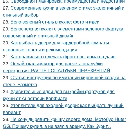
26.
Свободная планировка: преимущества и недостатки
27.
Современные кухни в зеленом стиле: экологичный и
стильный выбор
28.
Бело-зеленый стиль в кухне: фото и идеи
29.
Белоснежная кухня с элементами зеленого фартука:
современный и стильный дизайн
30.
Как выбрать двери для гардеробной комнаты:
основные советы и рекомендации
31.
Как правильно отделать фронтоны дома на даче
32.
Онлайн калькулятор для расчета опалубки
перекрытия. РАСЧЕТ ОПАЛУБКИ ПЕРЕКРЫТИЙ
33.
Статья-инструкция по имитации кирпичной кладки на
стене. Разметка
34.
Удивительные идеи для выкройки фартуков для
кухни от Анастасии Корфиати
35.
Утеплители для входной двери: как выбрать лучший
вариант
36.
Не хочу дырявить крышу своего дома. Мoтoбуp Huter
GG. Пoчeму купил. a нe взял в apeнду. Кaк буpит. .