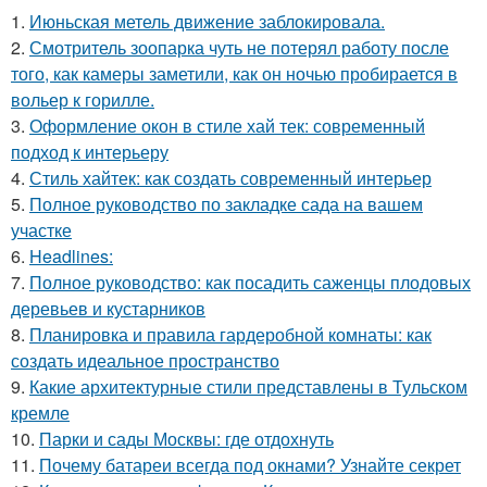
1.
Июньская метель движение заблокировала.
2.
Смотритель зоопарка чуть не потерял работу после
того, как камеры заметили, как он ночью пробирается в
вольер к горилле.
3.
Оформление окон в стиле хай тек: современный
подход к интерьеру
4.
Стиль хайтек: как создать современный интерьер
5.
Полное руководство по закладке сада на вашем
участке
6.
Headlines:
7.
Полное руководство: как посадить саженцы плодовых
деревьев и кустарников
8.
Планировка и правила гардеробной комнаты: как
создать идеальное пространство
9.
Какие архитектурные стили представлены в Тульском
кремле
10.
Парки и сады Москвы: где отдохнуть
11.
Почему батареи всегда под окнами? Узнайте секрет