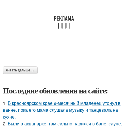
читать дальше →
Последние обновления на сайте:
1.
В красноярском крае 9-месячный младенец утонул в
ванне, пока его мама слушала музыку и танцевала на
кухне.
2.
Были в аквапарке, там сильно парился в бане, сауне.