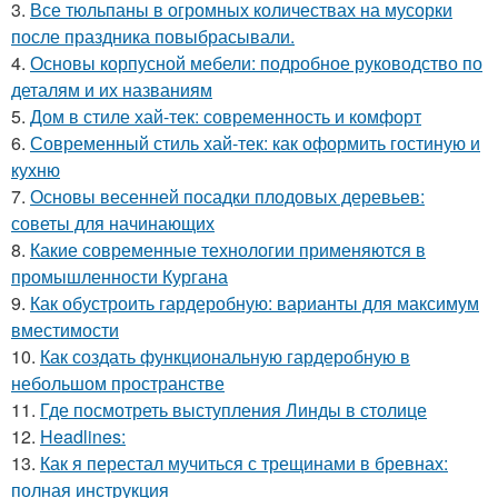
3.
Все тюльпаны в огромных количествах на мусорки
после праздника повыбрасывали.
4.
Основы корпусной мебели: подробное руководство по
деталям и их названиям
5.
Дом в стиле хай-тек: современность и комфорт
6.
Современный стиль хай-тек: как оформить гостиную и
кухню
7.
Основы весенней посадки плодовых деревьев:
советы для начинающих
8.
Какие современные технологии применяются в
промышленности Кургана
9.
Как обустроить гардеробную: варианты для максимум
вместимости
10.
Как создать функциональную гардеробную в
небольшом пространстве
11.
Где посмотреть выступления Линды в столице
12.
Headlines:
13.
Как я перестал мучиться с трещинами в бревнах:
полная инструкция