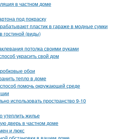
иляция в частном доме
артона под покраску
рерабатывают пластик в гараже в модные сумки
в гостиной (виды)
аклевания потолка своими руками
способ украсить свой дом
пробковые обои
ранить тепло в доме
й способ помочь окружающей среде
яции
льно использовать пространство 9-10
но утеплить жилье
ную дверь в частном доме
мен и люкс
ной обстановки в вашем доме