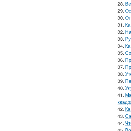
28.
Ве
29.
Ос
30.
От
31.
Ка
32.
На
33.
Ру
34.
Ка
35.
Со
36.
Пр
37.
Пр
38.
Ут
39.
Пе
40.
Ул
41.
Ма
квадр
42.
Ка
43.
Сэ
44.
Чт
45.
Во