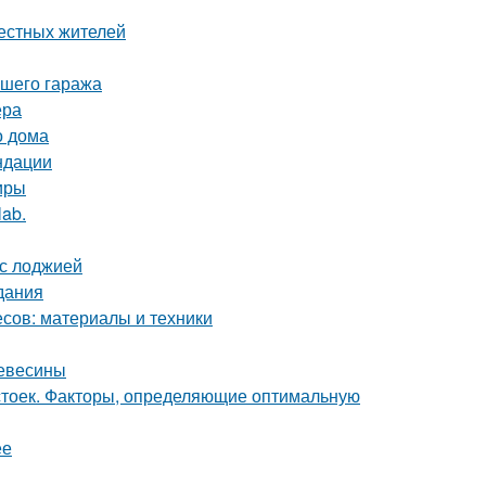
местных жителей
ашего гаража
ера
о дома
ндации
иры
lab.
 с лоджией
дания
сов: материалы и техники
ревесины
 стоек. Факторы, определяющие оптимальную
ее