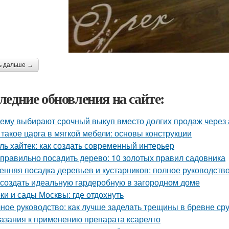
ь дальше →
ледние обновления на сайте:
ему выбирают срочный выкуп вместо долгих продаж через 
 такое царга в мягкой мебели: основы конструкции
ль хайтек: как создать современный интерьер
 правильно посадить дерево: 10 золотых правил садовника
енняя посадка деревьев и кустарников: полное руководств
 создать идеальную гардеробную в загородном доме
ки и сады Москвы: где отдохнуть
ное руководство: как лучше заделать трещины в бревне ср
азания к применению препарата ксарелто