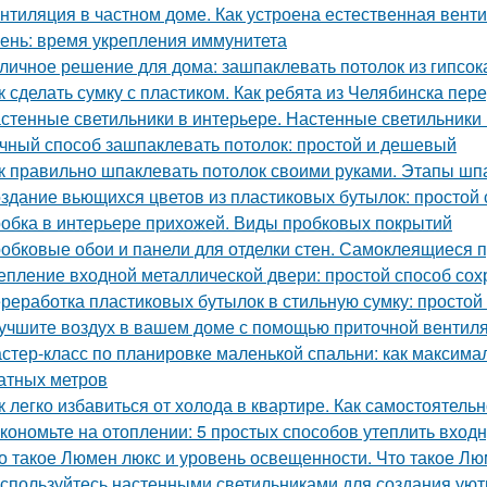
нтиляция в частном доме. Как устроена естественная вент
ень: время укрепления иммунитета
личное решение для дома: зашпаклевать потолок из гипсок
к сделать сумку с пластиком. Как ребята из Челябинска пе
стенные светильники в интерьере. Настенные светильники 
чный способ зашпаклевать потолок: простой и дешевый
к правильно шпаклевать потолок своими руками. Этапы шп
здание вьющихся цветов из пластиковых бутылок: простой 
обка в интерьере прихожей. Виды пробковых покрытий
обковые обои и панели для отделки стен. Самоклеящиеся 
епление входной металлической двери: простой способ сох
реработка пластиковых бутылок в стильную сумку: просто
учшите воздух в вашем доме с помощью приточной вентил
стер-класс по планировке маленькой спальни: как максима
атных метров
к легко избавиться от холода в квартире. Как самостоятель
кономьте на отоплении: 5 простых способов утеплить вход
о такое Люмен люкс и уровень освещенности. Что такое Лю
спользуйтесь настенными светильниками для создания уют