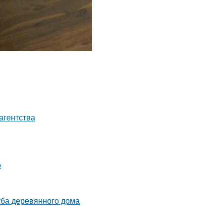
агентства
о
уба деревянного дома