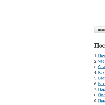
читат
Пос
1.
Поч
2.
Что
3.
Сти
4.
Как
5.
Вес
6.
Как
7.
Пар
8.
Пол
9.
Пок