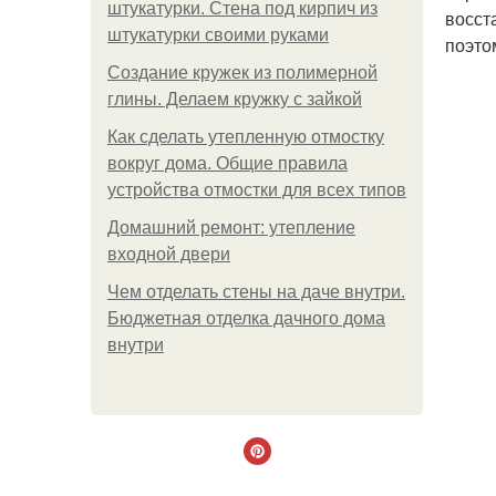
штукатурки. Стена под кирпич из
восст
штукатурки своими руками
поэто
Создание кружек из полимерной
глины. Делаем кружку с зайкой
Как сделать утепленную отмостку
вокруг дома. Общие правила
устройства отмостки для всех типов
Домашний ремонт: утепление
входной двери
Чем отделать стены на даче внутри.
Бюджетная отделка дачного дома
внутри