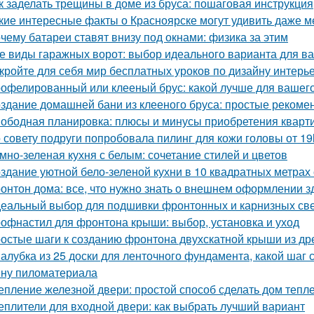
к заделать трещины в доме из бруса: пошаговая инструкция
кие интересные факты о Красноярске могут удивить даже 
чему батареи ставят внизу под окнами: физика за этим
е виды гаражных ворот: выбор идеального варианта для в
кройте для себя мир бесплатных уроков по дизайну интерь
офелированный или клееный брус: какой лучше для вашег
здание домашней бани из клееного бруса: простые рекоме
ободная планировка: плюсы и минусы приобретения кварт
 совету подруги попробовала пилинг для кожи головы от 19
мно-зеленая кухня с белым: сочетание стилей и цветов
здание уютной бело-зеленой кухни в 10 квадратных метрах
онтон дома: все, что нужно знать о внешнем оформлении з
еальный выбор для подшивки фронтонных и карнизных све
офнастил для фронтона крыши: выбор, установка и уход
остые шаги к созданию фронтона двухскатной крыши из д
алубка из 25 доски для ленточного фундамента, какой шаг
ну пиломатериала
епление железной двери: простой способ сделать дом тепл
еплители для входной двери: как выбрать лучший вариант