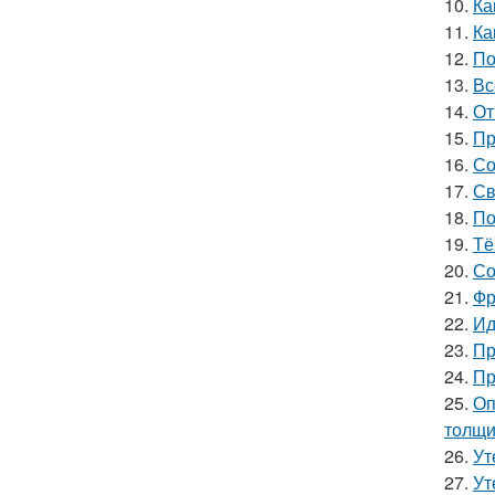
10.
Ка
11.
Ка
12.
По
13.
Вс
14.
От
15.
Пр
16.
Со
17.
Св
18.
По
19.
Тё
20.
Со
21.
Фр
22.
Ид
23.
Пр
24.
Пр
25.
Оп
толщи
26.
Ут
27.
Ут