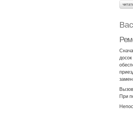
читат
Вас
Ремо
Снача
досок
обесп
приез
замен
Вызов
При п
Непос