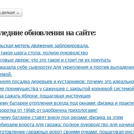
ь дальше →
ледние обновления на сайте:
ьская метель движение заблокировала.
 такое царга стола: полное руководство
говые двери: что это такое и стоит ли их покупать
аказала себе сыворотку для укрепления и против выпадения
емой.
нняя посадка деревьев и кустарников: почему это идеальн
ие преимущества у саженцев с закрытой корневой системо
да сажать яблони: пошаговая инструкция
ему батареи отопления всегда под окнами: физика и практи
оротка от 19lab от одобренна трихологами!
чему батареи ставят внизу под окнами: физика за этим
бираем ворота для гаража: полное руководство для начи
готовление гаражных ворот своими руками: пошаговая инс