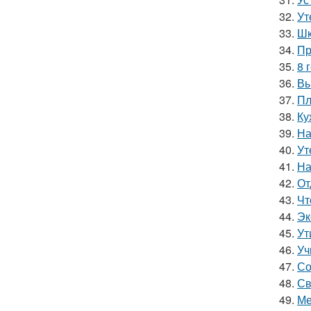
32.
Ут
33.
Шк
34.
Пр
35.
8 
36.
Вы
37.
Пл
38.
Ку
39.
На
40.
Ут
41.
На
42.
От
43.
Чт
44.
Эк
45.
Ут
46.
Уч
47.
Со
48.
Св
49.
Ме