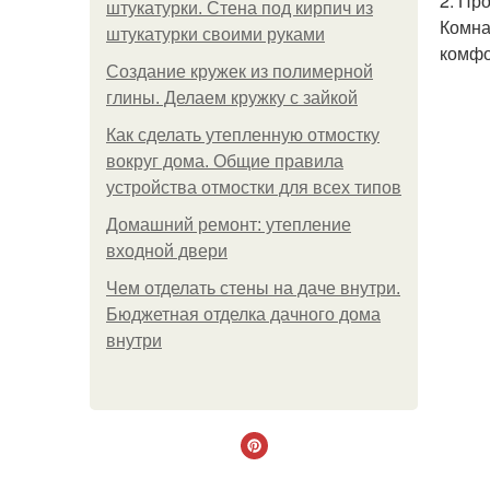
2. Пр
штукатурки. Стена под кирпич из
Комна
штукатурки своими руками
комфо
Создание кружек из полимерной
глины. Делаем кружку с зайкой
Как сделать утепленную отмостку
вокруг дома. Общие правила
устройства отмостки для всех типов
Домашний ремонт: утепление
входной двери
Чем отделать стены на даче внутри.
Бюджетная отделка дачного дома
внутри