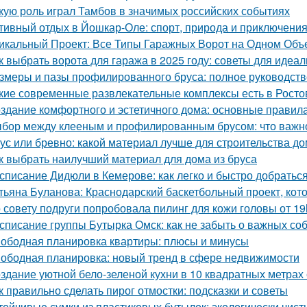
кую роль играл Тамбов в значимых российских событиях
тивный отдых в Йошкар-Оле: спорт, природа и приключени
икальный Проект: Все Типы Гаражных Ворот на Одном Объ
к выбрать ворота для гаража в 2025 году: советы для идеа
змеры и пазы профилированного бруса: полное руководств
кие современные развлекательные комплексы есть в Росто
здание комфортного и эстетичного дома: основные правил
бор между клееным и профилированным брусом: что важно
ус или бревно: какой материал лучше для строительства д
к выбрать наилучший материал для дома из бруса
списание Дидюли в Кемерове: как легко и быстро добраться
тьяна Буланова: Краснодарский баскетбольный проект, кот
 совету подруги попробовала пилинг для кожи головы от 19
списание группы Бутырка Омск: как не забыть о важных со
ободная планировка квартиры: плюсы и минусы
ободная планировка: новый тренд в сфере недвижимости
здание уютной бело-зеленой кухни в 10 квадратных метрах
к правильно сделать пирог отмостки: подсказки и советы
тойчивые сумки из пластиковых бутылок: экологически чис