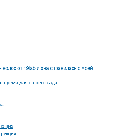
 волос от 19lab и она справилась с моей
ое время для вашего сада
й
ка
нающих
трукция