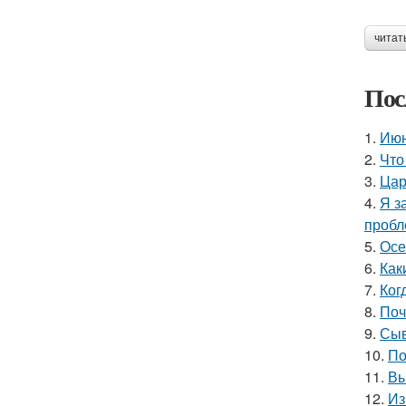
читат
Пос
1.
Июн
2.
Что
3.
Цар
4.
Я з
пробл
5.
Осе
6.
Как
7.
Ког
8.
Поч
9.
Сыв
10.
По
11.
Вы
12.
Из