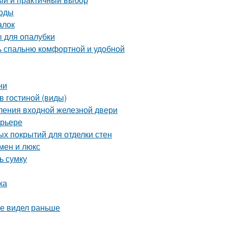
тоды
алок
 для опалубки
ть спальню комфортной и удобной
ни
в гостиной (виды)
ления входной железной двери
ерьере
ых покрытий для отделки стен
мен и люкс
ь сумку
ка
не видел раньше