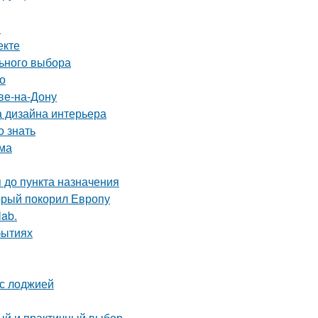
я
екте
льного выбора
о
ве-на-Дону
а дизайна интерьера
 знать
ома
 до пункта назначения
орый покорил Европу
lab.
бытиях
 с лоджией
тый и практичный выбор