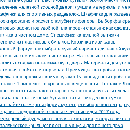
епление железной входной двери: лучшие материалы и ме
афчики для спортивных раздевалок. Шкафчики для раздев
оектирование и расчет опалубки из фанеры. Выбор фанеры
готовых вариантов удобной планировки спальни: как сдела
тяжка в частном доме. Специфика канальной вытяжки
етение из пластиковых бутылок. Корзинка из зигзагов
хонный фартук: как выбрать лучший вариант для вашей кух
стенные светильники в интерьере. Настенные светильники 
еплить входную металлическую дверь. Материалы для утеп
стенная пробка в интерьерах. Преимущества пробки в инт
делка стен пробкой своими руками. Разновидности пробков
о такое Люмен люкс и уровень освещенности. Что такое Лю
ологичный стиль: как из старой пластиковой бутылки сделат
илизация пластиковых бутылок: как из них делают сумки
итывайте размеры и форму кухни при выборе пола и фарту
здание гардеробной в спальне: лучшие идеи 2017 года
ерхпрочный фундамент: новая технология, которую никто 
таллическое крыльцо: плюсы и минусы для вашего дома