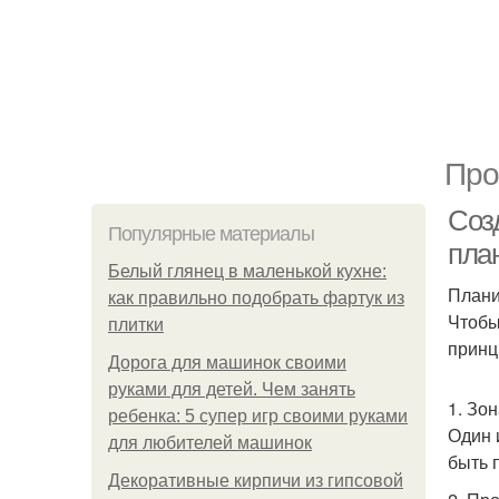
Про
Соз
Популярные материалы
пла
Белый глянец в маленькой кухне:
Плани
как правильно подобрать фартук из
Чтобы
плитки
принц
Дорога для машинок своими
руками для детей. Чем занять
1. Зо
ребенка: 5 супер игр своими руками
Один 
для любителей машинок
быть 
Декоративные кирпичи из гипсовой