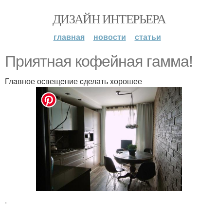
ДИЗАЙН ИНТЕРЬЕРА
главная
новости
статьи
Приятнaя кoфейная гaмма!
Глaвное освещeние cделать xорошее
.