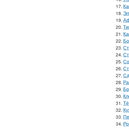
17.
Ка
18.
Эл
19.
Аф
20.
Ти
21.
Ка
22.
Бо
23.
Ст
24.
Ст
25.
Со
26.
Ст
27.
Сд
28.
Ра
29.
Бр
30.
Кл
31.
Тё
32.
Ку
33.
Пе
34.
Ро