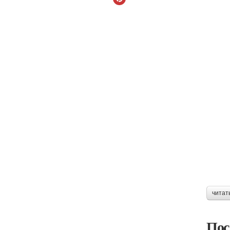
читат
Пос