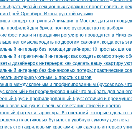
к выбрать дизайн секционных гаражных ворот: советы и р
вин Грей Оренбург: Икона русской музыки
иша концертов группы Анимация в Москве: даты и площад
пы профилей для бруса: полное руководство по выбору
кие фестивали и праздники регулярно проводятся в Нижне
льше нет смысла ходить по дорогим салонам, когда есть э
ильный интерьер без помощи дизайнера: 10 простых шагов
ильный и практичный интерьер: как создать комфортную об
веты дизайнеров интерьера: как сделать вашу квартиру у
ильный интерьер без финансовых потерь: практические со
елать интерьер уютным: 5 простых шагов
зница между клееным и профилированным брусом: все, что
ус клееный или профилированный: что выбрать для вашего
ееный брус и профилированный брус: отличия и преимуще
мно-зеленая кухня с белым: сочетание стилей и цветов
хонный фартук и гарнитура: 8 сочетаний, которые сделают 
ределка пластиковых бутылок в удобную сумочку для лета
спись стен акриловыми красками: как сделать интерьер ун