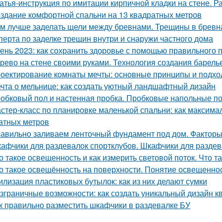
атья-инструкция по имитации кирпичной кладки на стене. Р
здание комфортной спальни на 13 квадратных метров
м лучше заделать щели между бревнами. Трещины в бревн
сперта по заделке трещин внутри и снаружи частного дома
ень 2023: как сохранить здоровье с помощью правильного 
рево на стене своими руками. Технология создания барель
оектирование комнаты мечты: основные принципы и подх
чта о мельнице: как создать уютный ландшафтный дизайн
обковый пол и настенная пробка. Пробковые напольные п
стер-класс по планировке маленькой спальни: как максима
атных метров
авильно заливаем ленточный фундамент под дом. Факторы
афчики для раздевалок спортклубов. Шкафчики для раздева
о такое освещенность и как измерить световой поток. Что 
о такое освещённость на поверхности. Понятие освещенно
илизация пластиковых бутылок: как из них делают сумки
зграничные возможности: как создать уникальный дизайн 
к правильно разместить шкафчики в раздевалке БУ