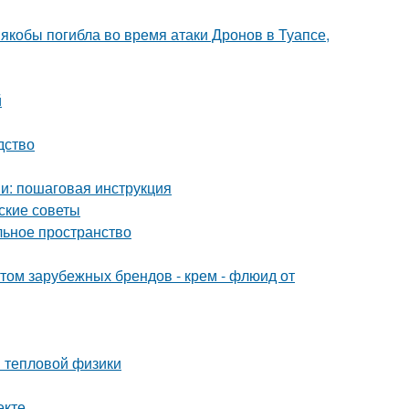
 якобы погибла во время атаки Дронов в Туапсе,
й
дство
и: пошаговая инструкция
ские советы
льное пространство
м зарубежных брендов - крем - флюид от
ы тепловой физики
екте