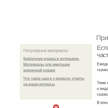
При
Есте
Популярные материалы
час
Кирпичная кладка в интерьере.
Ежедн
Материалы для имитации
газов
кирпичной кладки
Что такое царга у кровати: ответы
Теме 
на ваши вопросы
о вид
газово
В кон