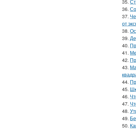
35.
Ст
36.
Со
37.
Че
от эк
38.
Ос
39.
Де
40.
Пр
41.
Ме
42.
Пр
43.
Ма
квадр
44.
Пр
45.
Шк
46.
Чт
47.
Чт
48.
Ут
49.
Бе
50.
Ка