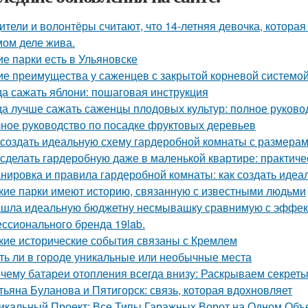
ители и волонтёры считают, что 14-летняя девочка, которая
мом деле жива.
ие парки есть в Ульяновске
ие преимущества у саженцев с закрытой корневой системо
да сажать яблони: пошаговая инструкция
да лучше сажать саженцы плодовых культур: полное руково
ное руководство по посадке фруктовых деревьев
 создать идеальную схему гардеробной комнаты с размерам
 сделать гардеробную даже в маленькой квартире: практиче
нировка и правила гардеробной комнаты: как создать идеа
кие парки имеют историю, связанную с известными людьми
шла идеальную бюджетну несмывашку сравнимую с эффекто
ссионального бренда 19lab.
кие исторические события связаны с Кремлем
ть ли в городе уникальные или необычные места
чему батареи отопления всегда внизу: Раскрываем секрет
тьяна Буланова и Пятигорск: связь, которая вдохновляет
икальный Проект: Все Типы Гаражных Ворот на Одном Объ