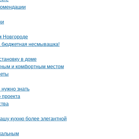
екомендации
ки
м Новгороде
та бюджетная несмывашка!
становку в доме
ютным и комфортным местом
веты
 нужно знать
 проекта
ства
вашу кухню более элегантной
икальным