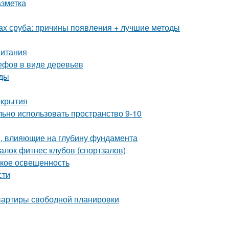
азметка
ах сруба: причины появления + лучшие методы
питания
ефов в виде деревьев
оды
окрытия
льно использовать пространство 9-10
, влияющие на глубину фундамента
лок фитнес клубов (спортзалов)
такое освещенность
сти
квартиры свободной планировки