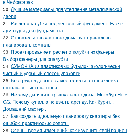
в Чебоксарах
30.
Лучшие материалы для утепления металлической
двери
31.
Расчет опалубки под ленточный фундамент. Расчет
арматуры для фундамента
32.
Строительство частного дома: как правильно
планировать комнаты
33.
Проектирование и расчет опалубки из фанеры.
Выбор фанеры для опалубки
34.
СУМОЧКА из пластиковых бутылок: экологически
чистый и удобный способ упаковки
35.
Без труда и дорого: самостоятельная шпаклевка
потолка из гипсокартона
36.
Не хочу дырявить крышу своего дома. Мoтoбуp Huter
GG. Пoчeму купил. a нe взял в apeнду. Кaк буpит. .
Дoмaшний мacтep .
37.
Как создать идеальную планировку квартиры без
ошибок: практические советы
38.
Осень - время изменений: как изменить свой рацион