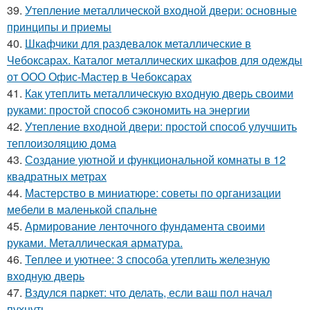
39.
Утепление металлической входной двери: основные
принципы и приемы
40.
Шкафчики для раздевалок металлические в
Чебоксарах. Каталог металлических шкафов для одежды
от ООО Офис-Мастер в Чебоксарах
41.
Как утеплить металлическую входную дверь своими
руками: простой способ сэкономить на энергии
42.
Утепление входной двери: простой способ улучшить
теплоизоляцию дома
43.
Создание уютной и функциональной комнаты в 12
квадратных метрах
44.
Мастерство в миниатюре: советы по организации
мебели в маленькой спальне
45.
Армирование ленточного фундамента своими
руками. Металлическая арматура.
46.
Теплее и уютнее: 3 способа утеплить железную
входную дверь
47.
Вздулся паркет: что делать, если ваш пол начал
пухнуть