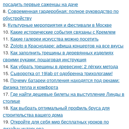
посадить первые саженцы на даче
8.
Современная гардеробная: полное руководство по
обустройству
9.
Культурные мероприятия и фестивали в Москве
10.
Какие исторические события связаны с Кремлем
11.
Какие галереи искусства можно посетить
12.
Zoloto в Краснодаре: афиша концертов на все вкусы
13.
Как заполнить трещины в деревянных изделиях
своими руками: пошаговая инструкция
14.
Как убрать трещины в древесине: 2 лёгких метода
15.
Сыворотка от 19lab от одобренна трихологами!
16.
Почему батареи отопления находятся под окнами:
физика тепла и комфорта
17.
Где найти дешевые билеты на выступление Линды в
столице
18.
Как выбрать оптимальный профиль бруса для
строительства вашего дома
19.
Откройте для себя мир бесплатных уроков по
дизайну интерьера