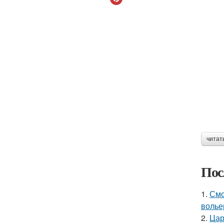
читат
Пос
1.
Смо
волье
2.
Цар