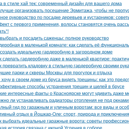
а в стиле хай тек: современный дизайн для вашего дома
 лучше организовать посещение Эрмитажа, чтобы не пропус
ное руководство по посадке деревьев и кустарников: сове
ект с первого применения, волосы становятся очень рассы
ть"!
 выбрать и посадить саженцы: полное руководство
деробная в маленькой комнате: как сделать её функциональ
 создать идеальную гардеробную в загородном доме
к сделать гардеробную даже в маленькой квартире: практи
к превратить кладовку в стильную гардеробную своими рук
чшие парки и скверы Москвы для прогулок и отдыха
 хочу в своем доме из бруса видеть трещины: как это предо
фективные способы устранения трещин и щелей в брусе
кие интересные факты о Красноярске могут удивить даже 
жно ли устанавливать радиаторы отопления не под окнами
лный гид по гаражным и уличным воротам: все виды и осо
тивный отдых в Йошкар-Оле: спорт, природа и приключени
к выбрать идеальные гаражные ворота: советы профессио
кая история связана с иконой Успения в соборе