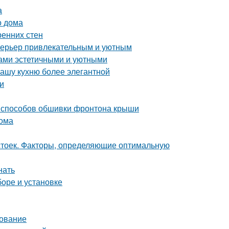
а
о дома
ренних стен
интерьер привлекательным и уютным
дами эстетичными и уютными
вашу кухню более элегантной
и
 способов обшивки фронтона крыши
дома
 стоек. Факторы, определяющие оптимальную
нать
боре и установке
дование