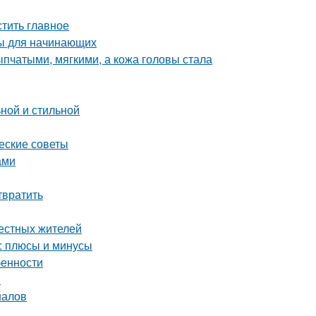
тить главное
ты для начинающих
пчатыми, мягкими, а кожа головы стала
ной и стильной
ческие советы
ами
твратить
местных жителей
: плюсы и минусы
бенности
я
налов