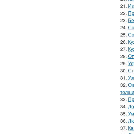
21.
Из
22.
Пр
23.
Бе
24.
Со
25.
Со
26.
Ку
27.
Ку
28.
От
29.
Ул
30.
Ст
31.
Уз
32.
Оп
толщи
33.
Пр
34.
До
35.
Ум
36.
Лю
37.
Ка