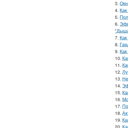
3.
Окн
4.
Как
5.
Пол
6.
Эфф
"Дыша
7.
Как
8.
Гар
9.
Как
10.
Ка
11.
Ка
12.
Лу
13.
Не
14.
Эф
15.
Ка
16.
Мо
17.
По
18.
Ак
19.
Ка
20.
Ка