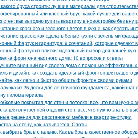
 какого бруса строить: лучшие материалы для строительств
офелированный или клееный брус: какой лучше для вашег
з стен: как выгодно купить квартиру в новостройке без внут
четание красного и зеленого цветов в кухне: как сделать 
четание красок: как сделать белые кухни с зелеными фаса
хонный фартук и гарнитура: 8 сочетаний, которые сделают 
хонный фартук из плитки: идеальный выбор для вашей кухн
делка фронтона частного дома: 10 вопросов и ответы
учшите внешний вид своего дома с помощью эффективных
иль и дизайн: как создать идеальный фронтон для вашего 
найте, как легко и быстро обшить фронтон своими руками
алубка из 25 доски для ленточного фундамента, какой шаг
ну пиломатериала
обковые покрытия для стен и потолка: всё, что вам нужно з
ска для внутренней отделки стен: все, что нужно знать о вы
ные решения для расстановки мебели в квартире-студии
стра на стену, как называется. Споты
к выбрать бра в спальню. Как выбрать качественное обору