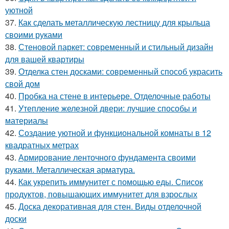
уютной
37.
Как сделать металлическую лестницу для крыльца
своими руками
38.
Стеновой паркет: современный и стильный дизайн
для вашей квартиры
39.
Отделка стен досками: современный способ украсить
свой дом
40.
Пробка на стене в интерьере. Отделочные работы
41.
Утепление железной двери: лучшие способы и
материалы
42.
Создание уютной и функциональной комнаты в 12
квадратных метрах
43.
Армирование ленточного фундамента своими
руками. Металлическая арматура.
44.
Как укрепить иммунитет с помощью еды. Список
продуктов, повышающих иммунитет для взрослых
45.
Доска декоративная для стен. Виды отделочной
доски