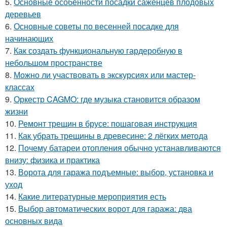
5.
Основные особенности посадки саженцев плодовых
деревьев
6.
Основные советы по весенней посадке для
начинающих
7.
Как создать функциональную гардеробную в
небольшом пространстве
8.
Можно ли участвовать в экскурсиях или мастер-
классах
9.
Оркестр CAGMO: где музыка становится образом
жизни
10.
Ремонт трещин в брусе: пошаговая инструкция
11.
Как убрать трещины в древесине: 2 лёгких метода
12.
Почему батареи отопления обычно устанавливаются
внизу: физика и практика
13.
Ворота для гаража подъемные: выбор, установка и
уход
14.
Какие литературные мероприятия есть
15.
Выбор автоматических ворот для гаража: два
основных вида