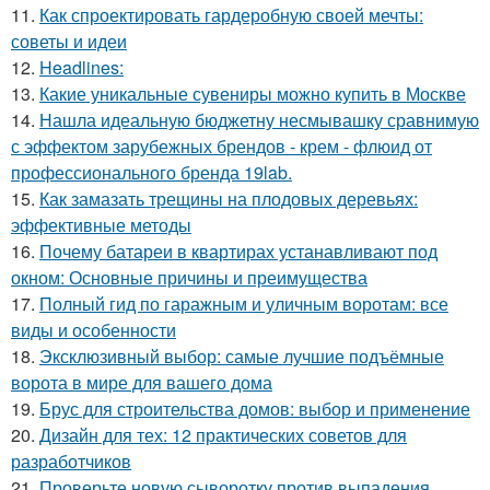
11.
Как спроектировать гардеробную своей мечты:
советы и идеи
12.
Headlines:
13.
Какие уникальные сувениры можно купить в Москве
14.
Нашла идеальную бюджетну несмывашку сравнимую
с эффектом зарубежных брендов - крем - флюид от
профессионального бренда 19lab.
15.
Как замазать трещины на плодовых деревьях:
эффективные методы
16.
Почему батареи в квартирах устанавливают под
окном: Основные причины и преимущества
17.
Полный гид по гаражным и уличным воротам: все
виды и особенности
18.
Эксклюзивный выбор: самые лучшие подъёмные
ворота в мире для вашего дома
19.
Брус для строительства домов: выбор и применение
20.
Дизайн для тех: 12 практических советов для
разработчиков
21.
Проверьте новую сыворотку против выпадения