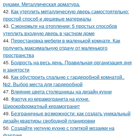
руками. Металлическая арматура.
42.
Как утеплить металлическую дверь самостоятельно:
простой способ и дешевые материалы
43.
Сэкономьте на отоплении: 5 простых способов
утеплить входную дверь в частном доме
44.
Перестановка мебели в маленькой комнате. Как
получить максимальную отдачу от маленького
пространства
45.
Бодрость на весь день. Правильная организация дня
и занятости
46.
Как обустроить спальню с гардеробной комнатой..
№2. Выбор места для гардеробной
47.
Влияние цвета столешницы на дизайн кухни
48.
Фартук из керамогранита на кухне.
Широкоформатный керамогранит
49.
Безграничные возможности: как создать уникальный
дизайн квартиры свободной планировки
50.
Создайте уютную кухню с плиткой мозаики на
фартуке