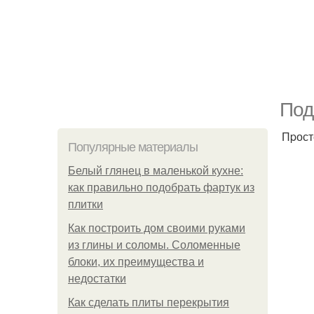
Под
Пpост
Популярные материалы
Белый глянец в маленькой кухне:
как правильно подобрать фартук из
плитки
Как построить дом своими руками
из глины и соломы. Соломенные
блоки, их преимущества и
недостатки
Как сделать плиты перекрытия