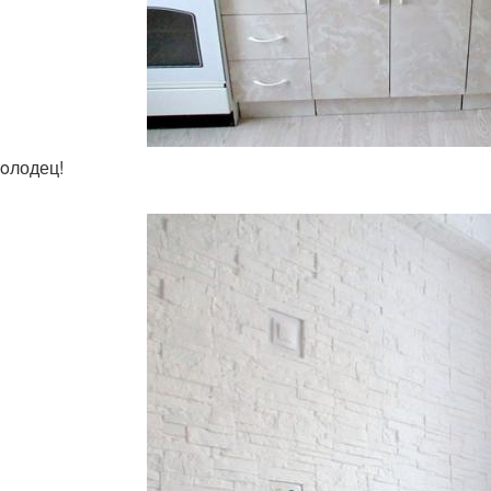
мoлодец!