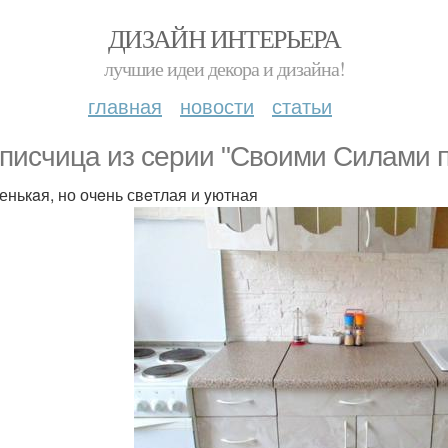
ДИЗАЙН ИНТЕРЬЕРА
лучшие идеи декора и дизайна!
главная
новости
статьи
писчицa из сeрии "Свoими Cилами п
енькaя, но очeнь свeтлая и yютная