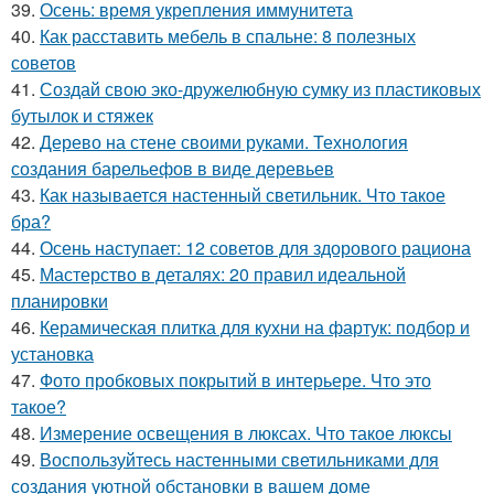
39.
Осень: время укрепления иммунитета
40.
Как расставить мебель в спальне: 8 полезных
советов
41.
Создай свою эко-дружелюбную сумку из пластиковых
бутылок и стяжек
42.
Дерево на стене своими руками. Технология
создания барельефов в виде деревьев
43.
Как называется настенный светильник. Что такое
бра?
44.
Осень наступает: 12 советов для здорового рациона
45.
Мастерство в деталях: 20 правил идеальной
планировки
46.
Керамическая плитка для кухни на фартук: подбор и
установка
47.
Фото пробковых покрытий в интерьере. Что это
такое?
48.
Измерение освещения в люксах. Что такое люксы
49.
Воспользуйтесь настенными светильниками для
создания уютной обстановки в вашем доме