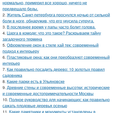
нормально, примерил все хорошо, ничего не
предвещало беды.
2.
Житель Санкт-петербурга проснулся ночью от сильной
боли в ноге, обнаружив, что его укусила супруга.
3.
В последнее время у папы часто болит голова.
4.
Царга в комоде: что это такое? Раскрываем тайну
загадочного термина
5.
Оформление окон в стиле хай тек: современный
подход к интерьеру
6.
Пластиковые окна: как они преобразуют современный
интерьер
7.
Как правильно посадить дерево: 10 золотых правил
садовника
8.
Какие парки есть в Ульяновске
9.
Древние стены и современные высотки: исторические
и современные достопримечательности Москвы
10.
Полное руководство для начинающих: как правильно
сажать плодовые деревья осенью
11.
Какие памятники и монументы установлены в