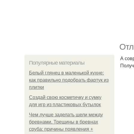
Отл
А сов
Популярные материалы
Получ
Белый глянец в маленькой кухне:
как правильно подобрать фартук из
плитки
Создай свою косметичку и сумку
для игр из пластиковых бутылок
Чем лучше заделать щели между
бревнами. Трещины в бревнах
сруба: причины появления +