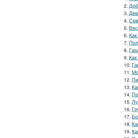
2.
Доб
3.
Дев
4.
Сов
5.
Вес
6.
Как
7.
Пол
8.
Гар
9.
Как
10.
Га
11.
Мо
12.
Пи
13.
Ка
14.
По
15.
Лу
16.
Гр
17.
Бо
18.
Ка
19.
Ка