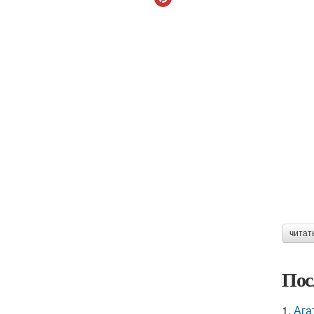
читат
Пос
1.
Ага