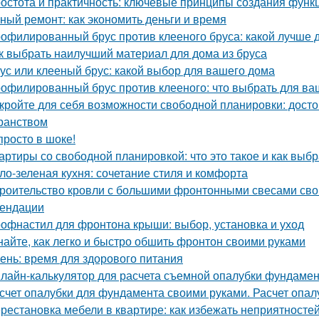
остота и практичность: ключевые принципы создания функ
ный ремонт: как экономить деньги и время
офилированный брус против клееного бруса: какой лучше 
к выбрать наилучший материал для дома из бруса
ус или клееный брус: какой выбор для вашего дома
офилированный брус против клееного: что выбрать для ва
кройте для себя возможности свободной планировки: досто
ранством
просто в шоке!
артиры со свободной планировкой: что это такое и как выбр
ло-зеленая кухня: сочетание стиля и комфорта
роительство кровли с большими фронтонными свесами сво
ендации
офнастил для фронтона крыши: выбор, установка и уход
найте, как легко и быстро обшить фронтон своими руками
ень: время для здорового питания
лайн-калькулятор для расчета съемной опалубки фундамента
счет опалубки для фундамента своими руками. Расчет опа
рестановка мебели в квартире: как избежать неприятносте