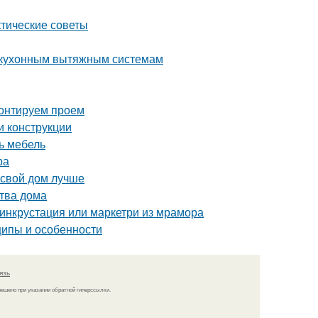
ктические советы
к кухонным вытяжным системам
монтируем проем
и конструкции
ь мебель
ра
 свой дом лучше
тва дома
 инкрустация или маркетри из мрамора
ипы и особенности
язь
решено при указании обратной гиперссылки.