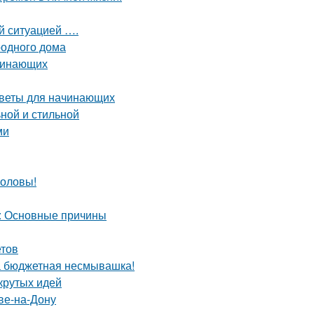
ой ситуацией ….
родного дома
ачинающих
оветы для начинающих
ной и стильной
ми
головы!
а: Основные причины
етов
та бюджетная несмывашка!
крутых идей
ве-на-Дону