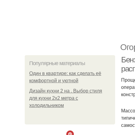
Ого
Бенз
Популярные материалы
рас
Один в квартире: как сделать её
Проще
комфортной и уютной
опера
Дизайн кухни 2 на . Выбор стиля
конст
для кухни 2х2 метра с
холодильником
Массо
типич
самос