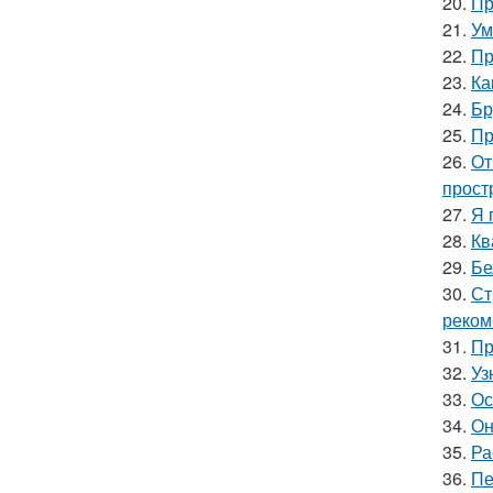
20.
Пр
21.
Ум
22.
Пр
23.
Ка
24.
Бр
25.
Пр
26.
От
прост
27.
Я 
28.
Кв
29.
Бе
30.
Ст
реком
31.
Пр
32.
Уз
33.
Ос
34.
Он
35.
Ра
36.
Пе