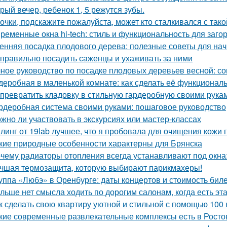
рый вечер, ребенок 1, 5 режутся зубы.
очки, подскажите пожалуйста, может кто сталкивался с так
ременные окна hi-tech: стиль и функциональность для заго
енняя посадка плодового дерева: полезные советы для н
 правильно посадить саженцы и ухаживать за ними
ное руководство по посадке плодовых деревьев весной: с
деробная в маленькой комнате: как сделать её функциональ
 превратить кладовку в стильную гардеробную своими рука
рдеробная система своими руками: пошаговое руководство
жно ли участвовать в экскурсиях или мастер-классах
линг от 19lab лучшее, что я пробовала для очищения кожи 
кие природные особенности характерны для Брянска
чему радиаторы отопления всегда устанавливают под окн
чшая термозащита, которую выбирают парикмахеры!
уппа «Любэ» в Оренбурге: даты концертов и стоимость бил
льше нет смысла ходить по дорогим салонам, когда есть э
к сделать свою квартиру уютной и стильной с помощью 100 
кие современные развлекательные комплексы есть в Росто