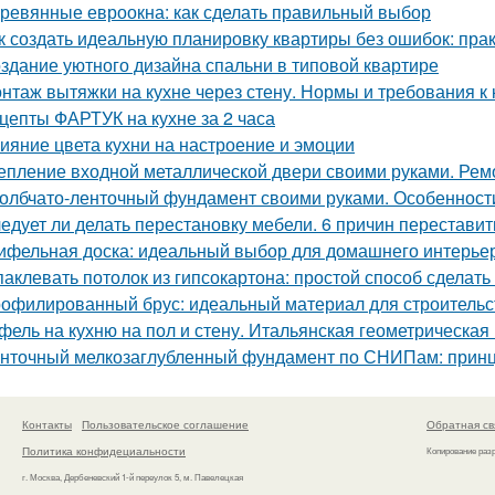
ревянные евроокна: как сделать правильный выбор
к создать идеальную планировку квартиры без ошибок: пра
здание уютного дизайна спальни в типовой квартире
нтаж вытяжки на кухне через стену. Нормы и требования 
цепты ФАРТУК на кухне за 2 часа
ияние цвета кухни на настроение и эмоции
епление входной металлической двери своими руками. Ре
олбчато-ленточный фундамент своими руками. Особенност
едует ли делать перестановку мебели. 6 причин переставит
ифельная доска: идеальный выбор для домашнего интерье
аклевать потолок из гипсокартона: простой способ сделать
офилированный брус: идеальный материал для строительс
фель на кухню на пол и стену. Итальянская геометрическая
нточный мелкозаглубленный фундамент по СНИПам: принц
Контакты
Пользовательское соглашение
Обратная св
Политика конфидециальности
Копирование раз
г. Москва, Дербеневский 1-й переулок 5, м. Павелецкая