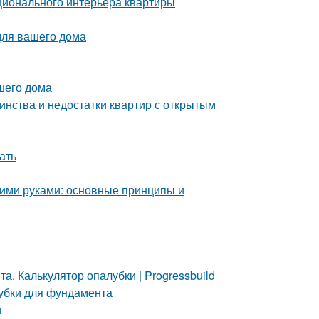
ционального интерьера квартиры
для вашего дома
шего дома
инства и недостатки квартир с открытым
ать
ими руками: основные принципы и
. Калькулятор опалубки | Progressbuild
лубки для фундамента
й