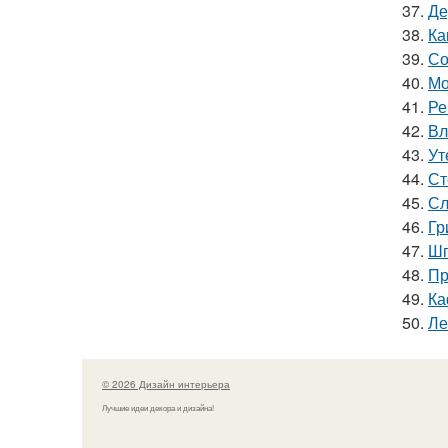
37.
Де
38.
Ка
39.
Со
40.
Мо
41.
Ре
42.
Вл
43.
Ут
44.
Ст
45.
Сл
46.
Гр
47.
Шп
48.
Пр
49.
Ка
50.
Ле
© 2026 Дизайн интерьера
Лучшие идеи декора и дизайна!