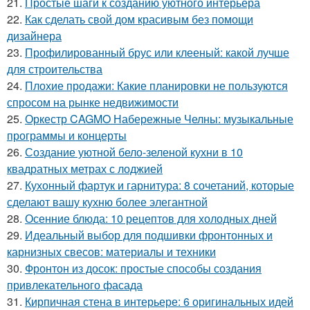
21.
Простые шаги к созданию уютного интерьера
22.
Как сделать свой дом красивым без помощи
дизайнера
23.
Профилированный брус или клееный: какой лучше
для строительства
24.
Плохие продажи: Какие планировки не пользуются
спросом на рынке недвижимости
25.
Оркестр CAGMO Набережные Челны: музыкальные
программы и концерты
26.
Создание уютной бело-зеленой кухни в 10
квадратных метрах с лоджией
27.
Кухонный фартук и гарнитура: 8 сочетаний, которые
сделают вашу кухню более элегантной
28.
Осенние блюда: 10 рецептов для холодных дней
29.
Идеальный выбор для подшивки фронтонных и
карнизных свесов: материалы и техники
30.
Фронтон из досок: простые способы создания
привлекательного фасада
31.
Кирпичная стена в интерьере: 6 оригинальных идей