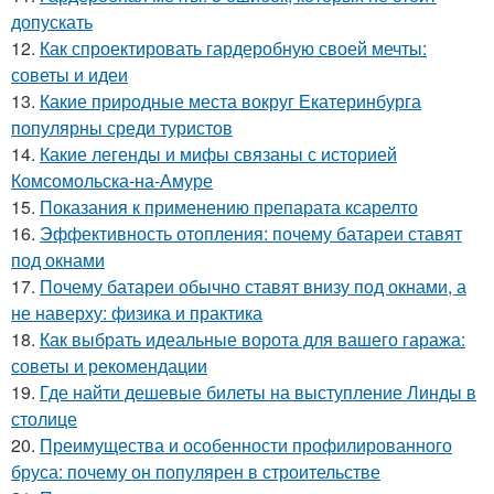
допускать
12.
Как спроектировать гардеробную своей мечты:
советы и идеи
13.
Какие природные места вокруг Екатеринбурга
популярны среди туристов
14.
Какие легенды и мифы связаны с историей
Комсомольска-на-Амуре
15.
Показания к применению препарата ксарелто
16.
Эффективность отопления: почему батареи ставят
под окнами
17.
Почему батареи обычно ставят внизу под окнами, а
не наверху: физика и практика
18.
Как выбрать идеальные ворота для вашего гаража:
советы и рекомендации
19.
Где найти дешевые билеты на выступление Линды в
столице
20.
Преимущества и особенности профилированного
бруса: почему он популярен в строительстве