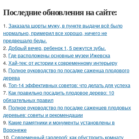
Последние обновления на сайте:
1.
Заказала шорты мужу, в пункте выдачи всё было
нормально, примерил все хорошо, ничего не
предвещало беды.
2.
Добрый вечер, ребенок 1, 5 режутся зубы.
3.
Где расположены основные музеи Ижевска
4.
Хай-тек: от истории к современному интерьеру
5.
Полное руководство по посадке саженца плодового
дерева
6.
Топ-14 эффективных советов: что делать для успеха
7.
Как правильно посадить плодовое дерево: 10
обязательных правил
8.
Полное руководство по посадке саженцев плодовых
деревьев: советы и рекомендации
9.
Какие памятники и монументы установлены в
Воронеже
10.
Современный гардероб: как обустроить комнату