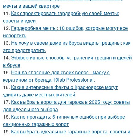
мечты в вашей квартире
11.
Как спроектировать гардеробную своей мечты:
советы и идеи
12.
Гардеробная мечты: 10 ошибок, которые могут все
испортить
13.
Не хочу в своем доме из бруса видеть трещины: как
это предотвратить
14.
Эффективные способы устранения трещин и щелей
в брусе
15.
Нашла спасение для своих волос - маску с
кератином от бренда 19lab Professional.
16.
Какие интересные факты о Красноярске могут
удивить даже местных жителей
17.
Как выбрать ворота для гаража в 2025 году: советы
для идеального выбора
18.
Как не прогадать: 6 типичных ошибок при выборе
секционных гаражных ворот
19.
Как выбрать идеальные гаражные ворота: советы и