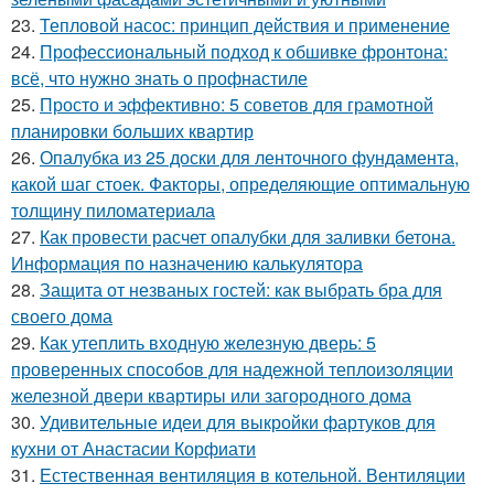
23.
Тепловой насос: принцип действия и применение
24.
Профессиональный подход к обшивке фронтона:
всё, что нужно знать о профнастиле
25.
Просто и эффективно: 5 советов для грамотной
планировки больших квартир
26.
Опалубка из 25 доски для ленточного фундамента,
какой шаг стоек. Факторы, определяющие оптимальную
толщину пиломатериала
27.
Как провести расчет опалубки для заливки бетона.
Информация по назначению калькулятора
28.
Защита от незваных гостей: как выбрать бра для
своего дома
29.
Как утеплить входную железную дверь: 5
проверенных способов для надежной теплоизоляции
железной двери квартиры или загородного дома
30.
Удивительные идеи для выкройки фартуков для
кухни от Анастасии Корфиати
31.
Естественная вентиляция в котельной. Вентиляции