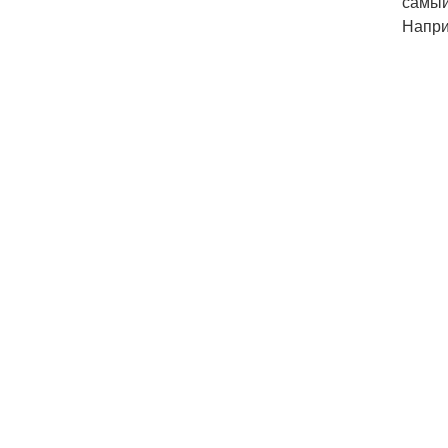
самый
Напри