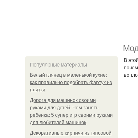
Мод
В это
Популярные материалы
почем
вопло
Белый глянец в маленькой кухне:
как правильно подобрать фартук из
плитки
Дорога для машинок своими
руками для детей. Чем занять
ребенка: 5 супер игр своими руками
для любителей машинок
Декоративные кирпичи из гипсовой