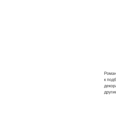
Роман
к под
декор
други