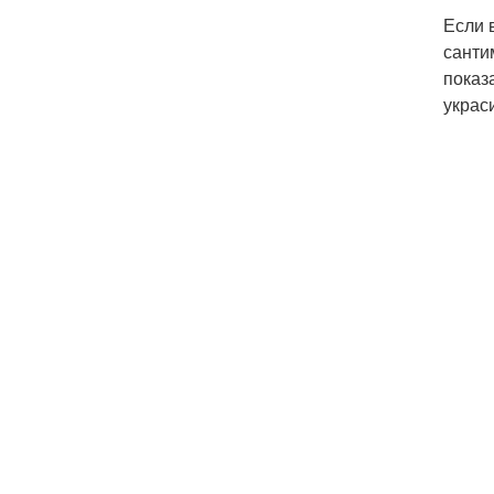
Если 
санти
показ
украс