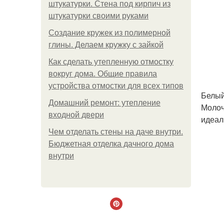
штукатурки. Стена под кирпич из
штукатурки своими руками
Создание кружек из полимерной
глины. Делаем кружку с зайкой
Как сделать утепленную отмостку
вокруг дома. Общие правила
устройства отмостки для всех типов
Белый
Домашний ремонт: утепление
Молоч
входной двери
идеал
Чем отделать стены на даче внутри.
Бюджетная отделка дачного дома
внутри