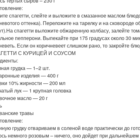
сь тертых сыров – 230 г
товление:
ите спагетти, слейте и выложите в смазанное маслом блюдо
невотого оттенка). Переложите на тарелку и на сковороде 
ут).На спагетти выложите обжаренную колбасу, залейте то
альное пепперони. Выпекайте при 175 градусах около 30 ми
неветь. Если он коричневеет слишком рано, то закройте бл
АГЕТТИ С КУРИЦЕЙ И СОУСОМ
диенты:
иная грудка — 1–2 шт.
аронные изделия — 400 г
вки 10% жирности — 200 мл
чатый лук — 1 крупная головка
вочное масло — 20 г
ь
ванские травы
товление:
риную грудку отвариваем в соленой воде практически до гот
ось немного розовым – ничего, оно дойдет при дальнейшем т