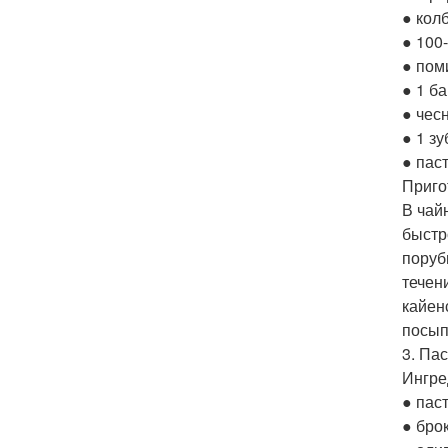
● кол
● 100-
● пом
● 1 б
● чес
● 1 зу
● паст
Приго
В чай
быстр
поруб
течен
кайен
посып
3. Па
Ингре
● паст
● бро