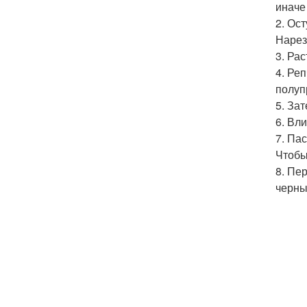
иначе
2. Ос
Нарез
3. Ра
4. Ре
полуп
5. За
6. Вл
7. Па
Чтобы
8. Пе
черны