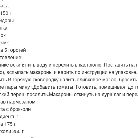
баса
150 г
идоры
анка
нок
бчик
а 5 горстей
товление:
нике вскипятить воду и перелить в кастрюлю. Поставить на п
о), вспыпать макароны и варить по инструкции на упаковке
ить.В горячую сковородку налить оливковое масло, бросить 
ие пары минут.Добавить томаты. Готовить, помешивая, до тех
ский перец, посолить.Макароны откинуть на дуршлаг и пере
ав пармезаном.
ста с брокколи
диенты:
а 175 г
кколи 250 г