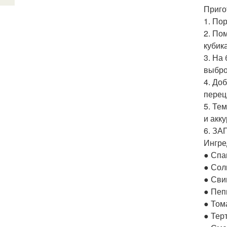
Приго
1. По
2. По
кубик
3. На
выбро
4. До
перец
5. Те
и акк
6. З
Ингре
● Спаг
● Сол
● Сви
● Пеп
● Тома
● Тер