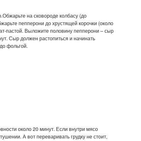
.Обжарьте на сковороде колбасу (до
обжарьте пепперони до хрустящей корочки (около
мат-пастой. Выложите половину пепперони – сыр
нут. Сыр должен растопиться и начинать
юдо фольгой.
овности около 20 минут. Если внутри мясо
ушении. А вот переваривать грудку не стоит,