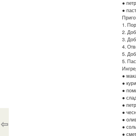
● пет
● пас
Приго
1. По
2. До
3. До
4. От
5. До
5. Па
Ингре
● мак
● кур
● пом
● сла
● пет
● чесн
● оли
⇦
● соль
● сме