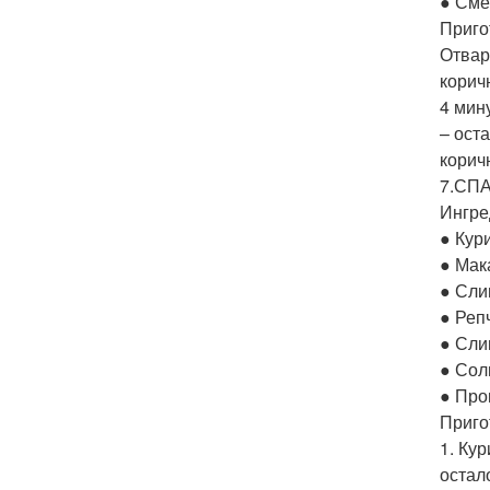
● Сме
Приго
Отвар
корич
4 мин
– ост
корич
7.СП
Ингре
● Кур
● Мак
● Сли
● Реп
● Сли
● Сол
● Про
Приго
1. Ку
остал