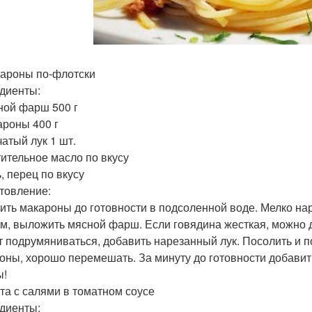
кароны по-флотски
диенты:
ной фарш 500 г
ароны 400 г
чатый лук 1 шт.
тительное масло по вкусу
, перец по вкусу
товление:
ить макароны до готовности в подсоленной воде. Мелко нар
м, выложить мясной фарш. Если говядина жесткая, можно 
т подрумяниваться, добавить нарезанный лук. Посолить и п
оны, хорошо перемешать. За минуту до готовности добави
ы!
ста с салями в томатном соусе
диенты: