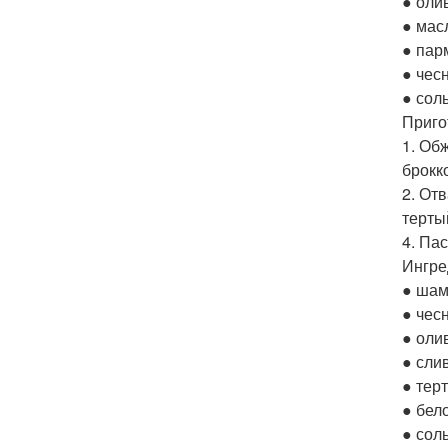
● оли
● мас
● пар
● чес
● соль
Приго
1. Об
брокк
2. От
терты
4. Па
Ингре
● шам
● чес
● оли
● сли
● тер
● бел
● соль