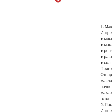
1. Ма
Ингре
● мяс
● мак
● реп
● рас
● соль
Приго
Отвар
масло
начне
макар
готов
2. Па
Ингре