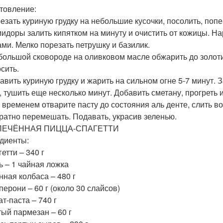
товление:
резать куриную грудку на небольшие кусочки, посолить, попе
мидоры залить кипятком на минуту и очистить от кожицы. Н
ами. Мелко порезать петрушку и базилик.
 большой сковороде на оливковом масле обжарить до золоти
сить.
бавить куриную грудку и жарить на сильном огне 5-7 минут
, тушить еще несколько минут. Добавить сметану, прогреть и 
м временем отварите пасту до состояния аль денте, слить в
уратно перемешать. Подавать, украсив зеленью.
АПЕЧЁННАЯ ПИЦЦА-СПАГЕТТИ
диенты:
етти – 340 г
ь – 1 чайная ложка
нная колбаса – 480 г
перони – 60 г (около 30 слайсов)
т-паста – 740 г
тый пармезан – 60 г