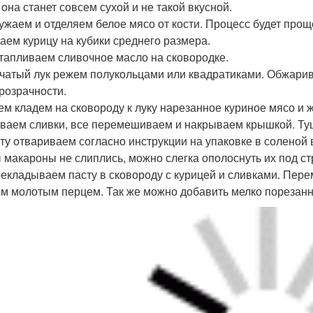
 она станет совсем сухой и не такой вкусной.
тужаем и отделяем белое мясо от кости. Процесс будет прощ
аем курицу на кубики среднего размера.
стапливаем сливочное масло на сковородке.
пчатый лук режем полукольцами или квадратиками. Обжарив
розрачности.
тем кладем на сковороду к луку нарезанное куриное мясо и 
иваем сливки, все перемешиваем и накрываем крышкой. Ту
сту отвариваем согласно инструкции на упаковке в соленой 
 макароны не слиплись, можно слегка ополоснуть их под с
рекладываем пасту в сковороду с курицей и сливками. Пе
м молотым перцем. Так же можно добавить мелко порезанн