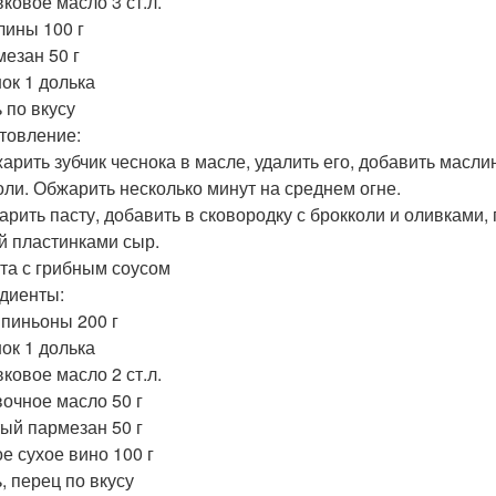
вковое масло 3 ст.л.
лины 100 г
мезан 50 г
нок 1 долька
 по вкусу
товление:
жарить зубчик чеснока в масле, удалить его, добавить мас
оли. Обжарить несколько минут на среднем огне.
варить пасту, добавить в сковородку с брокколи и оливками,
й пластинками сыр.
ста с грибным соусом
диенты:
пиньоны 200 г
нок 1 долька
вковое масло 2 ст.л.
вочное масло 50 г
тый пармезан 50 г
ое сухое вино 100 г
, перец по вкусу