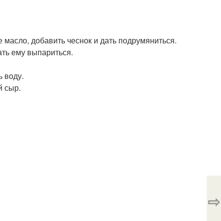
е масло, добавить чеснок и дать подрумяниться.
ать ему выпариться.
ь воду.
й сыр.
⇨