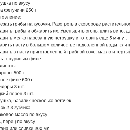
рушка по вкусу
та фетучини 250 г
товление:
резать грибы на кусочки. Разогреть в сковороде растительно
бавить грибы и обжарить их. Уменьшить огонь, влить вино, д
бавить мелко нарезанную петрушку и готовить еще 5 минут.
варить пасту в большом количестве подсоленной воды, слит
бавить в пасту приготовленный грибной соус, масло и терты
ста с куриным филе
диенты:
ароны 500 г
иное филе 500 г
идоры 3 шт.
дкий перец 3 шт.
рушка, базилик несколько веточек
ок 2-3 зубчика
вковое масло по вкусу
, перец по вкусу
тана или сливки 200 мл