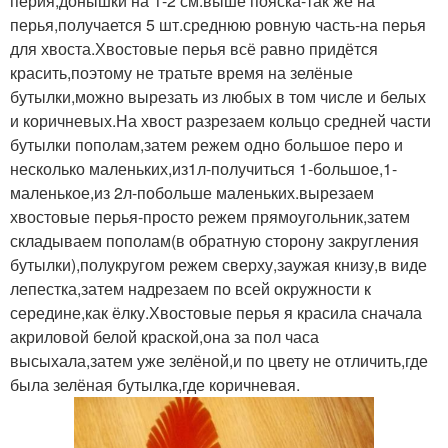
перия,донышки на 1-2 см.выше пояска-так же на
перья,получается 5 шт.среднюю ровную часть-на перья
для хвоста.Хвостовые перья всё равно придётся
красить,поэтому не тратьте время на зелёные
бутылки,можно вырезать из любых в том числе и белых
и коричневых.На хвост разрезаем кольцо средней части
бутылки пополам,затем режем одно большое перо и
несколько маленьких,из1л-получиться 1-большое,1-
маленькое,из 2л-побольше маленьких.вырезаем
хвостовые перья-просто режем прямоугольник,затем
складываем пополам(в обратную сторону закругления
бутылки),полукругом режем сверху,заужая книзу,в виде
лепестка,затем надрезаем по всей окружности к
середине,как ёлку.Хвостовые перья я красила сначала
акриловой белой краской,она за пол часа
высыхала,затем уже зелёной,и по цвету не отличить,где
была зелёная бутылка,где коричневая.