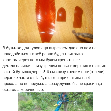
В бутылке для туловища вырезаем дно,оно нам не
понадобиться,т.к всё равно будет прикрыто
хвостом,через него мы будем крепить все
детали.начиная снизу крепим перья с верхних и нижних
частей бутылок,через 5-6 см.снизу крепим ноги(голени)-
верхние части от 1л.бутылок,я прихватила на 4
прокола.но не подумала сразу,лучше бы не красила,а
оставила коричневые.