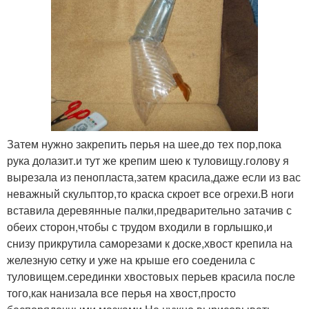
Затем нужно закрепить перья на шее,до тех пор,пока
рука долазит.и тут же крепим шею к туловищу.голову я
вырезала из пенопласта,затем красила,даже если из вас
неважный скульптор,то краска скроет все огрехи.В ноги
вставила деревянные палки,предварительно затачив с
обеих сторон,чтобы с трудом входили в горлышко,и
снизу прикрутила саморезами к доске,хвост крепила на
железную сетку и уже на крыше его соеденила с
туловищем.серединки хвостовых перьев красила после
того,как нанизала все перья на хвост,просто