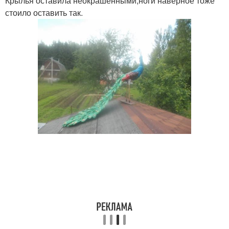
Крылья оставила неокрашенными,ноги наверное тоже
стоило оставить так.