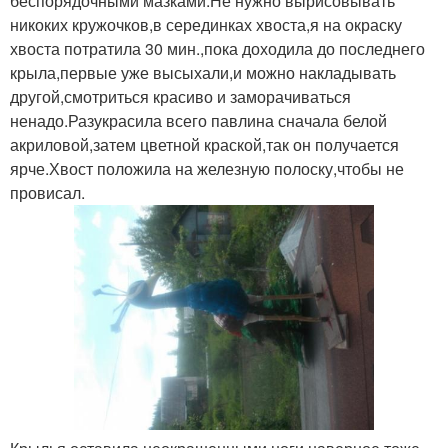
беспорядочными мазками.Не нужно вырисовывать
никоких кружочков,в серединках хвоста,я на окраску
хвоста потратила 30 мин.,пока доходила до последнего
крыла,первые уже высыхали,и можно накладывать
другой,смотриться красиво и заморачиваться
ненадо.Разукрасила всего павлина сначала белой
акриловой,затем цветной краской,так он получается
ярче.Хвост положила на железную полоску,чтобы не
провисал.