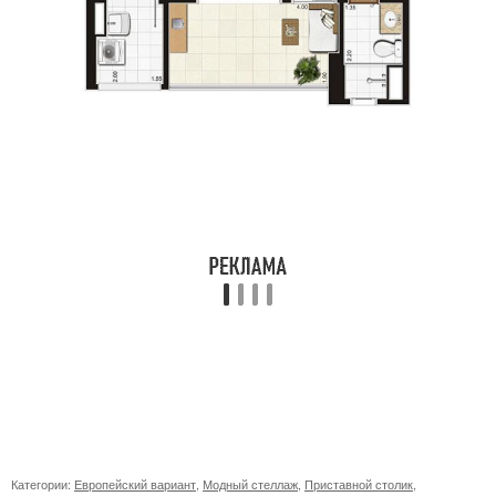
Категории:
Европейский вариант
,
Модный стеллаж
,
Приставной столик
,