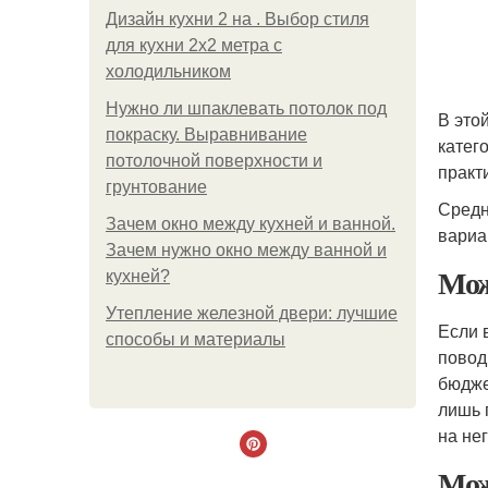
Дизайн кухни 2 на . Выбор стиля
для кухни 2х2 метра с
холодильником
Нужно ли шпаклевать потолок под
В это
покраску. Выравнивание
катег
потолочной поверхности и
практ
грунтование
Средн
Зачем окно между кухней и ванной.
вариа
Зачем нужно окно между ванной и
Мож
кухней?
Утепление железной двери: лучшие
Если 
способы и материалы
повод
бюдже
лишь 
на нег
Мож