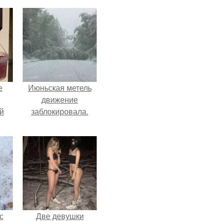
е
Июньская метель
движение
й
заблокировала.
с
Две девушки