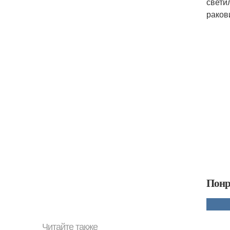
свети
раков
Понр
Читайте также