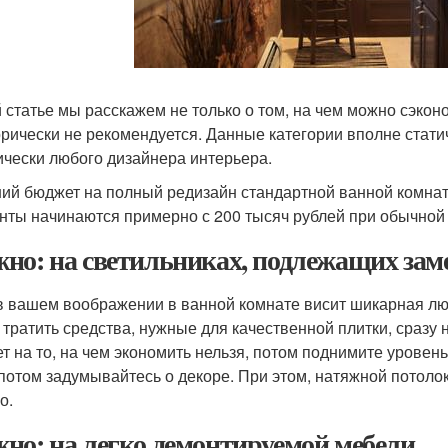
й статье мы расскажем не только о том, на чем можно сэконо
орически не рекомендуется. Данные категории вполне стати
ически любого дизайнера интерьера.
ий бюджет на полный редизайн стандартной ванной комнаты
нты начинаются примерно с 200 тысяч рублей при обычной
но: на светильниках, подлежащих зам
в вашем воображении в ванной комнате висит шикарная люс
 тратить средства, нужные для качественной плитки, сразу
т на то, на чем экономить нельзя, потом поднимите уровен
потом задумывайтесь о декоре. При этом, натяжной потолок
о.
но: на легко демонтируемой мебели