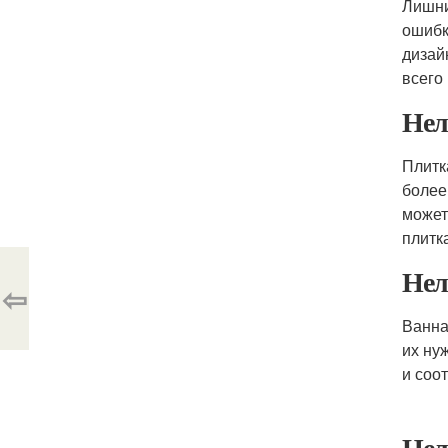
Лишни
ошибк
дизай
всего
Нел
Плитк
более
может
плитк
Нел
⇦
Ванна
их ну
и соо
Нел