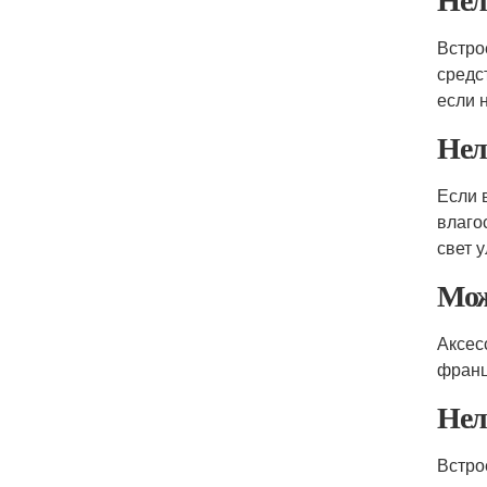
Встро
средс
если 
Нел
Если 
влаго
свет 
Мож
Аксес
франц
Нел
Встро