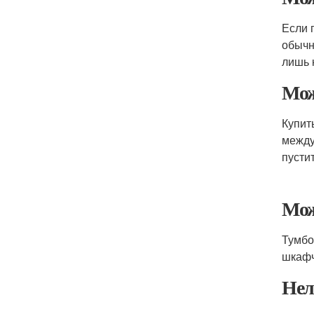
Если 
обычн
лишь 
Мож
Купит
между
пусти
Мож
Тумбо
шкафч
Нел