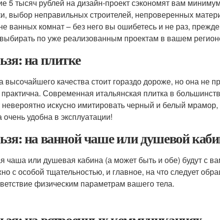
е 5 тысяч рублей на дизайн-проект сэкономят вам минимум
и, выбор неправильных строителей, непроверенных матери
не ванных комнат – без него вы ошибетесь и не раз, прежд
 выбирать по уже реализованным проектам в вашем регион
ьзя: на плитке
а высочайшего качества стоит гораздо дороже, но она не п
 практична. Современная итальянская плитка в большинств
 невероятно искусно имитировать черный и белый мрамор,
а очень удобна в эксплуатации!
ьзя: на ванной чаше или душевой каби
я чаша или душевая кабина (а может быть и обе) будут с в
жно с особой тщательностью, и главное, на что следует обр
тветствие физическим параметрам вашего тела.
ьзя: на встроенных коммуникациях