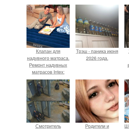
Клапан для
Трэш - паника июня
надувного матраса.
2026 года.
Ремонт надувных
матрасов Intex:
неисправности и
методы их
х
устранения
п
Смотритель
Родители и
Ш