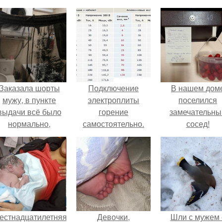
Заказала шорты
Подключение
В нашем дом
мужу, в пункте
электроплиты
поселился
выдачи всё было
горение
замечательны
нормально,
самостоятельно.
сосед!
примерил все
Самостоятельное
орошо, ничего не
подключение
редвещало беды.
электрической
плиты
естнадцатилетняя
Девочки,
Шли с мужем 