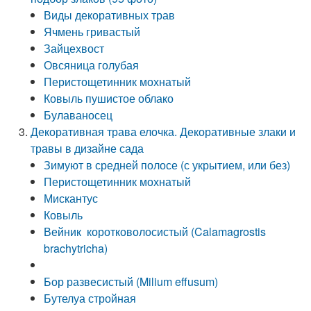
Виды декоративных трав
Ячмень гривастый
Зайцехвост
Овсяница голубая
Перистощетинник мохнатый
Ковыль пушистое облако
Булаваносец
Декоративная трава елочка. Декоративные злаки и
травы в дизайне сада
Зимуют в средней полосе (с укрытием, или без)
Перистощетинник мохнатый
Мискантус
Ковыль
Вейник коротковолосистый (Calamagrostis
brachytricha)
Бор развесистый (Milium effusum)
Бутелуа стройная