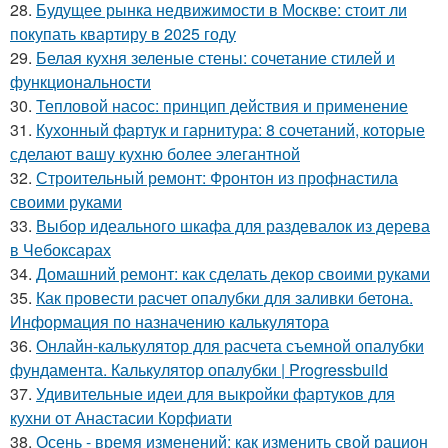
28.
Будущее рынка недвижимости в Москве: стоит ли
покупать квартиру в 2025 году
29.
Белая кухня зеленые стены: сочетание стилей и
функциональности
30.
Тепловой насос: принцип действия и применение
31.
Кухонный фартук и гарнитура: 8 сочетаний, которые
сделают вашу кухню более элегантной
32.
Строительный ремонт: Фронтон из профнастила
своими руками
33.
Выбор идеального шкафа для раздевалок из дерева
в Чебоксарах
34.
Домашний ремонт: как сделать декор своими руками
35.
Как провести расчет опалубки для заливки бетона.
Информация по назначению калькулятора
36.
Онлайн-калькулятор для расчета съемной опалубки
фундамента. Калькулятор опалубки | Progressbuild
37.
Удивительные идеи для выкройки фартуков для
кухни от Анастасии Корфиати
38.
Осень - время изменений: как изменить свой рацион