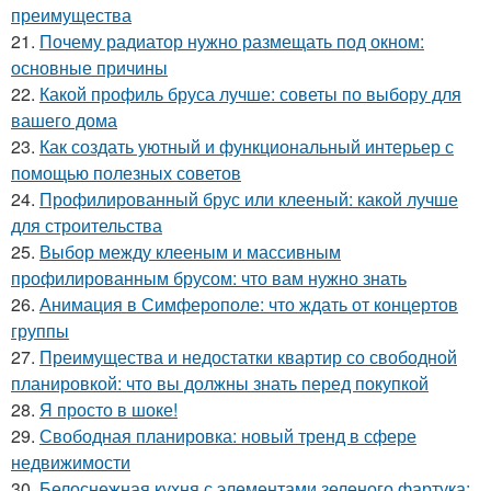
преимущества
21.
Почему радиатор нужно размещать под окном:
основные причины
22.
Какой профиль бруса лучше: советы по выбору для
вашего дома
23.
Как создать уютный и функциональный интерьер с
помощью полезных советов
24.
Профилированный брус или клееный: какой лучше
для строительства
25.
Выбор между клееным и массивным
профилированным брусом: что вам нужно знать
26.
Анимация в Симферополе: что ждать от концертов
группы
27.
Преимущества и недостатки квартир со свободной
планировкой: что вы должны знать перед покупкой
28.
Я просто в шоке!
29.
Свободная планировка: новый тренд в сфере
недвижимости
30.
Белоснежная кухня с элементами зеленого фартука: