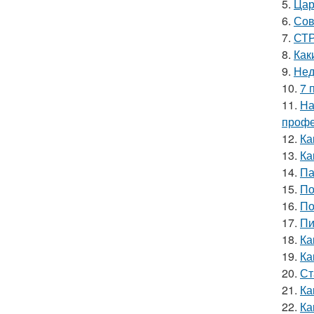
5.
Цар
6.
Сов
7.
СТР
8.
Как
9.
Нед
10.
7 
11.
На
профе
12.
Ка
13.
Ка
14.
Па
15.
По
16.
По
17.
Пи
18.
Ка
19.
Ка
20.
Ст
21.
Ка
22.
Ка