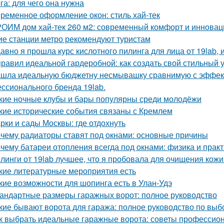
га: для чего она нужна
ременное оформление окон: стиль хай-тек
ОИМ дом хай-тек 260 м2: современный комфорт и инновац
ие станции метро рекомендуют туристам
авно я прошла курс кислотного пилинга для лица от 19lab, 
правил идеальной гардеробной: как создать свой стильный 
шла идеальную бюджетну несмывашку сравнимую с эффекто
ссионального бренда 19lab.
кие ночные клубы и бары популярны среди молодёжи
кие исторические события связаны с Кремлем
рки и сады Москвы: где отдохнуть
чему радиаторы ставят под окнами: основные причины
чему батареи отопления всегда под окнами: физика и практ
линги от 19lab лучшее, что я пробовала для очищения кожи
кие литературные мероприятия есть
кие возможности для шопинга есть в Улан-Удэ
андартные размеры гаражных ворот: полное руководство
кие бывают ворота для гаража: полное руководство по выб
к выбрать идеальные гаражные ворота: советы профессио