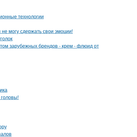
ионные технологии
и не могу сдержать свои эмоции!
уголок
м зарубежных брендов - крем - флюид от
ика
 головы!
ору
налов