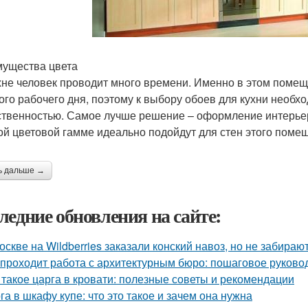
ущества цвета
хне человек проводит много времени. Именно в этом поме
ого рабочего дня, поэтому к выбору обоев для кухни необх
ственностью. Самое лучше решение – оформление интерьера
ой цветовой гамме идеально подойдут для стен этого поме
ь дальше →
ледние обновления на сайте:
оскве на Wildberries заказали конский навоз, но не забирают
 проходит работа с архитектурным бюро: пошаговое руково
 такое царга в кровати: полезные советы и рекомендации
га в шкафу купе: что это такое и зачем она нужна