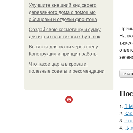
Улучшите внешний вид своего
деревянного дома с помощью
облицовки и отделки фронтона
Преим
Создай свою косметичку и сумку
На ку
для игр из пластиковых бутылок
тяжел
Вытяжка для кухни через стену.
ответ
Конструкция и принцип работы
зелен
Что такое царга в кровати:
полезные советы и рекомендации
читат
Пос
1.
В М
2.
Как
3.
Что
4.
Цар