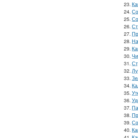
23.
Ка
24.
Со
25.
Со
26.
Ст
27.
Пр
28.
На
29.
Ка
30.
Чи
31.
Ст
32.
Лу
33.
Зе
34.
Ка
35.
Ут
36.
Уд
37.
Па
38.
Пр
39.
Со
40.
Ка
41.
Ка