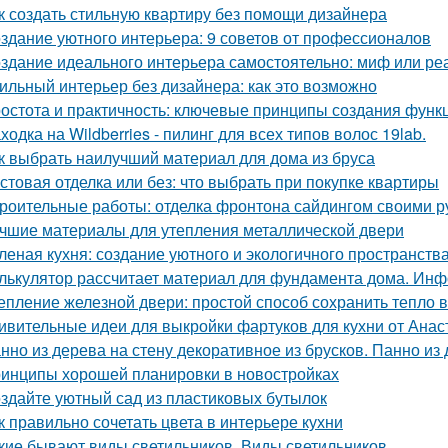
к создать стильную квартиру без помощи дизайнера
здание уютного интерьера: 9 советов от профессионалов
здание идеального интерьера самостоятельно: миф или ре
ильный интерьер без дизайнера: как это возможно
остота и практичность: ключевые принципы создания функ
ходка на Wildberries - пилинг для всех типов волос 19lab.
к выбрать наилучший материал для дома из бруса
стовая отделка или без: что выбрать при покупке квартиры
роительные работы: отделка фронтона сайдингом своими р
чшие материалы для утепления металлической двери
леная кухня: создание уютного и экологичного пространств
лькулятор рассчитает материал для фундамента дома. Инф
епление железной двери: простой способ сохранить тепло 
ивительные идеи для выкройки фартуков для кухни от Ана
нно из дерева на стену декоративное из брусков. Панно из
инципы хорошей планировки в новостройках
здайте уютный сад из пластиковых бутылок
к правильно сочетать цвета в интерьере кухни
кие бывают виды светильников. Виды светильников