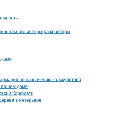
альность
ционального интерьера квартиры
уками
а
ормация по назначению калькулятора
в вашем доме
стасии Корфиати
 дерева в интерьере