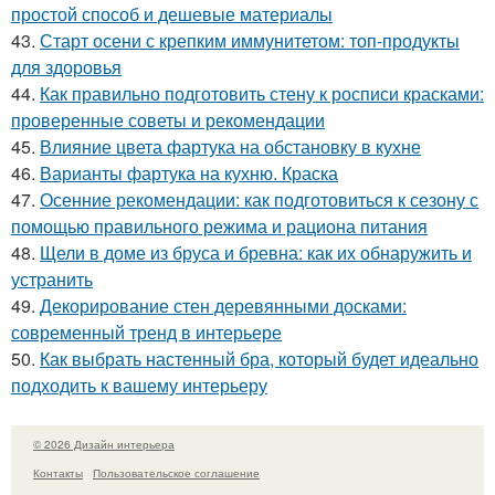
простой способ и дешевые материалы
43.
Старт осени с крепким иммунитетом: топ-продукты
для здоровья
44.
Как правильно подготовить стену к росписи красками:
проверенные советы и рекомендации
45.
Влияние цвета фартука на обстановку в кухне
46.
Варианты фартука на кухню. Краска
47.
Осенние рекомендации: как подготовиться к сезону с
помощью правильного режима и рациона питания
48.
Щели в доме из бруса и бревна: как их обнаружить и
устранить
49.
Декорирование стен деревянными досками:
современный тренд в интерьере
50.
Как выбрать настенный бра, который будет идеально
подходить к вашему интерьеру
© 2026 Дизайн интерьера
Контакты
Пользовательское соглашение