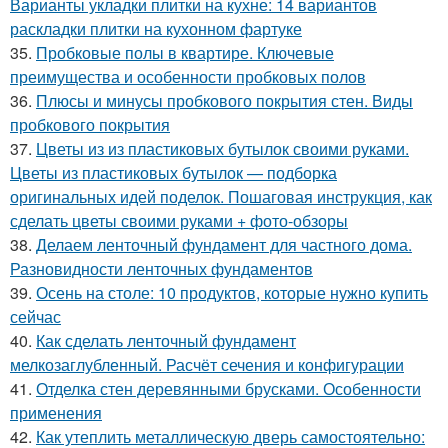
Варианты укладки плитки на кухне: 14 вариантов
раскладки плитки на кухонном фартуке
35.
Пробковые полы в квартире. Ключевые
преимущества и особенности пробковых полов
36.
Плюсы и минусы пробкового покрытия стен. Виды
пробкового покрытия
37.
Цветы из из пластиковых бутылок своими руками.
Цветы из пластиковых бутылок — подборка
оригинальных идей поделок. Пошаговая инструкция, как
сделать цветы своими руками + фото-обзоры
38.
Делаем ленточный фундамент для частного дома.
Разновидности ленточных фундаментов
39.
Осень на столе: 10 продуктов, которые нужно купить
сейчас
40.
Как сделать ленточный фундамент
мелкозаглубленный. Расчёт сечения и конфигурации
41.
Отделка стен деревянными брусками. Особенности
применения
42.
Как утеплить металлическую дверь самостоятельно: