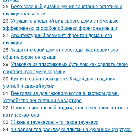
25.
Бело-зеленый дизайн кухни: сочетание эстетики и
функциональности
26.
Улучшите внешний вид своего дома с помощью
эффективных способов обшивки фронтона крыши
27.
Архитектурный элемент: фронтон дома и его
функции
28.
Защитите свой дом от непогоды: как правильно
обшить фронтон крыши
29.
Упаковка из пластиковых бутылок: как сделать свою
собственную сумку-корзину
30.
Кухня в салатовом цвете: 5 идей для создания
уютной и свежей кухни
31.
Вентиляция для газового котла в частном доме.
Устройство вентиляции в квартире
32.
Профессиональный подход к шпаклеванию потолка
из гипсокартона
33.
Жизнь в таунхаусе. Что такое таунхаус
34.
14 вариантов раскладки плитки на кухонном фартуке.