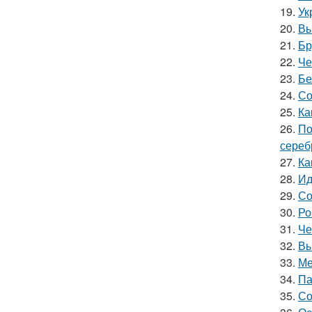
19.
Ук
20.
Вы
21.
Бр
22.
Че
23.
Бе
24.
Со
25.
Ка
26.
По
сереб
27.
Ка
28.
Ид
29.
Со
30.
Ро
31.
Че
32.
Вы
33.
Ме
34.
Па
35.
Со