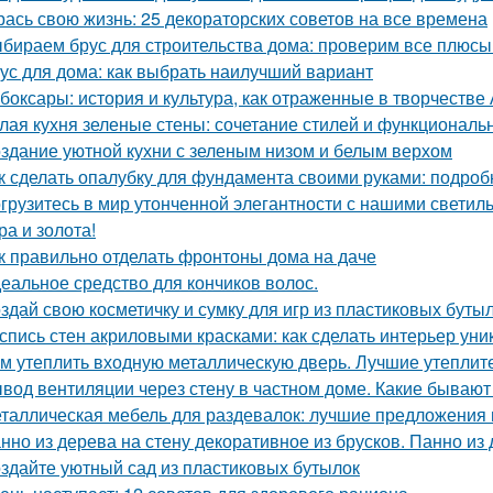
рась свою жизнь: 25 декораторских советов на все времена
бираем брус для строительства дома: проверим все плюсы
ус для дома: как выбрать наилучший вариант
боксары: история и культура, как отраженные в творчестве
лая кухня зеленые стены: сочетание стилей и функциональ
здание уютной кухни с зеленым низом и белым верхом
к сделать опалубку для фундамента своими руками: подро
грузитесь в мир утонченной элегантности с нашими светиль
ра и золота!
к правильно отделать фронтоны дома на даче
еальное средство для кончиков волос.
здай свою косметичку и сумку для игр из пластиковых буты
спись стен акриловыми красками: как сделать интерьер ун
м утеплить входную металлическую дверь. Лучшие утеплит
вод вентиляции через стену в частном доме. Какие бываю
таллическая мебель для раздевалок: лучшие предложения 
нно из дерева на стену декоративное из брусков. Панно из
здайте уютный сад из пластиковых бутылок