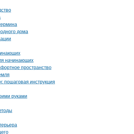
дство
а
 термина
родного дома
дации
ачинающих
для начинающих
мфортное пространство
емля
и: пошаговая инструкция
воими руками
етоды
терьера
щего