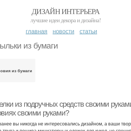
ДИЗАЙН ИНТЕРЬЕРА
лучшие идеи декора и дизайна!
главная
новости
статьи
ыльки из бумаги
овия из бумаги
елки из подручных средств своими рукам
овиях своими руками?
ранее вы никогда не интересовались дизайном, а ваши тво
в труда и пошива миниатюрных одежек для кукол, не спешит