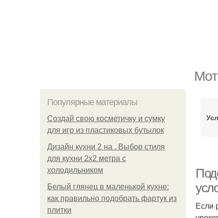
Мот
Популярные материалы
Усл
Создай свою косметичку и сумку
для игр из пластиковых бутылок
Дизайн кухни 2 на . Выбор стиля
для кухни 2х2 метра с
холодильником
Под
усл
Белый глянец в маленькой кухне:
как правильно подобрать фартук из
Если 
плитки
уроко