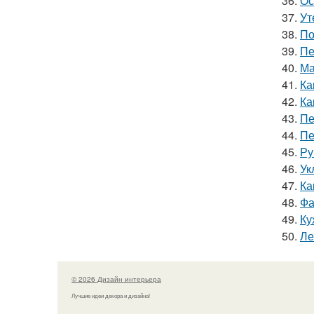
36.
Ос
37.
Ут
38.
По
39.
Пе
40.
Ма
41.
Ка
42.
Ка
43.
Пе
44.
Пе
45.
Ру
46.
Ук
47.
Ка
48.
Фа
49.
Ку
50.
Ле
© 2026 Дизайн интерьера
Лучшие идеи декора и дизайна!