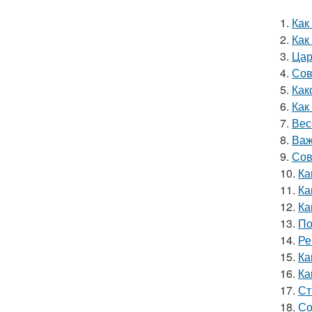
1.
Как
2.
Как
3.
Цар
4.
Сов
5.
Как
6.
Как
7.
Вес
8.
Важ
9.
Сов
10.
Ка
11.
Ка
12.
Ка
13.
По
14.
Ре
15.
Ка
16.
Ка
17.
Ст
18.
Со