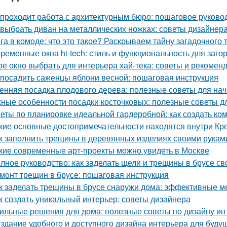
 проходит работа с архитектурным бюро: пошаговое руково
 выбрать диван на металлических ножках: советы дизайнер
га в комоде: что это такое? Раскрываем тайну загадочного
ременные окна hi-tech: стиль и функциональность для заго
ое окно выбрать для интерьера хай-тека: советы и рекомен
 посадить саженцы яблони весной: пошаговая инструкция
енняя посадка плодового дерева: полезные советы для н
ные особенности посадки косточковых: полезные советы 
еты по планировке идеальной гардеробной: как создать ко
кие основные достопримечательности находятся внутри Кр
к заполнить трещины в деревянных изделиях своими рукам
кие современные арт-проекты можно увидеть в Москве
лное руководство: как заделать щели и трещины в брусе с
монт трещин в брусе: пошаговая инструкция
к заделать трещины в брусе снаружи дома: эффективные м
к создать уникальный интерьер: советы дизайнера
ильные решения для дома: полезные советы по дизайну ин
здание удобного и доступного дизайна интерьера для буду