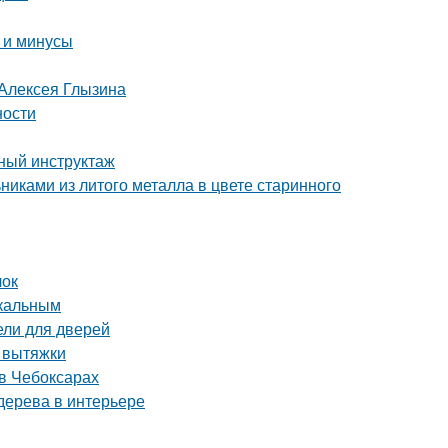
 и минусы
 Алексея Глызина
ности
бный инструктаж
никами из литого металла в цвете старинного
лок
икальным
ели для дверей
т вытяжки
в Чебоксарах
 дерева в интерьере