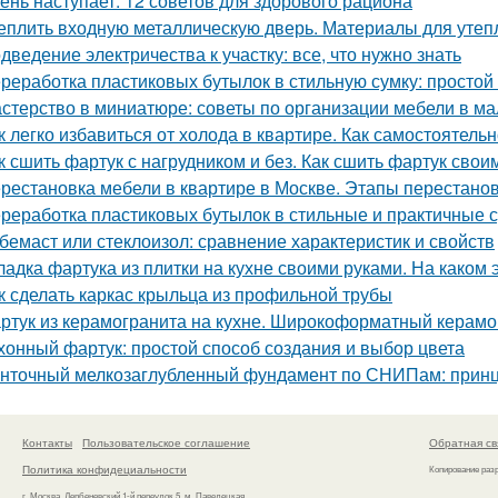
ень наступает: 12 советов для здорового рациона
еплить входную металлическую дверь. Материалы для утеп
дведение электричества к участку: все, что нужно знать
реработка пластиковых бутылок в стильную сумку: просто
стерство в миниатюре: советы по организации мебели в ма
к легко избавиться от холода в квартире. Как самостоятель
к сшить фартук с нагрудником и без. Как сшить фартук свои
рестановка мебели в квартире в Москве. Этапы перестано
реработка пластиковых бутылок в стильные и практичные 
бемаст или стеклоизол: сравнение характеристик и свойств
ладка фартука из плитки на кухне своими руками. На каком 
к сделать каркас крыльца из профильной трубы
ртук из керамогранита на кухне. Широкоформатный керамо
хонный фартук: простой способ создания и выбор цвета
нточный мелкозаглубленный фундамент по СНИПам: принц
Контакты
Пользовательское соглашение
Обратная св
Политика конфидециальности
Копирование раз
г. Москва, Дербеневский 1-й переулок 5, м. Павелецкая