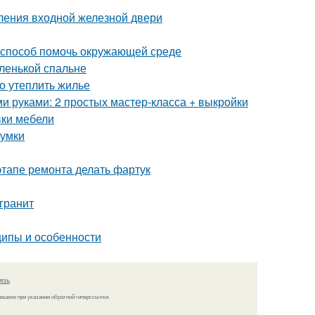
ления входной железной двери
й способ помочь окружающей среде
ленькой спальне
но утеплить жилье
ми руками: 2 простых мастер-класса + выкройки
вки мебели
сумки
этапе ремонта делать фартук
гранит
ипы и особенности
язь
решено при указании обратной гиперссылки.