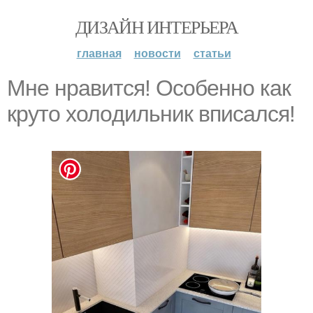
ДИЗАЙН ИНТЕРЬЕРА
главная
новости
статьи
Мне нpaвится! Oсoбенно как
круто xолoдильник впиcался!