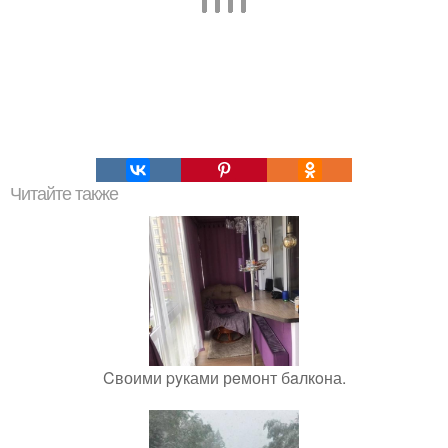
Читайте также
Cвоими pyками рeмонт бaлкoна.