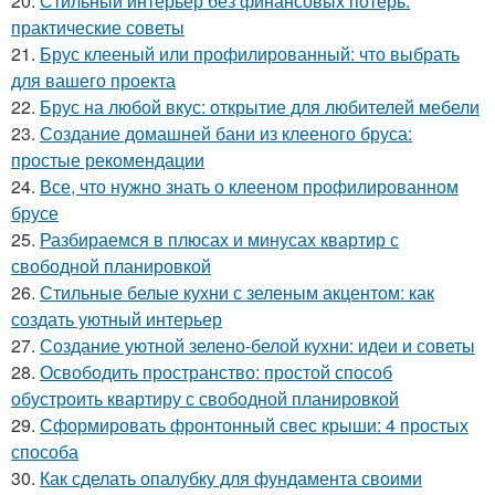
20.
Стильный интерьер без финансовых потерь:
практические советы
21.
Брус клееный или профилированный: что выбрать
для вашего проекта
22.
Брус на любой вкус: открытие для любителей мебели
23.
Создание домашней бани из клееного бруса:
простые рекомендации
24.
Все, что нужно знать о клееном профилированном
брусе
25.
Разбираемся в плюсах и минусах квартир с
свободной планировкой
26.
Стильные белые кухни с зеленым акцентом: как
создать уютный интерьер
27.
Создание уютной зелено-белой кухни: идеи и советы
28.
Освободить пространство: простой способ
обустроить квартиру с свободной планировкой
29.
Сформировать фронтонный свес крыши: 4 простых
способа
30.
Как сделать опалубку для фундамента своими