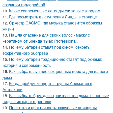
создании гардеробной
10.
Какие современные легенды связаны с городом
11.
Где посмотреть выступления Линды в столице
12.
Оркестр CAGMO: где музыка становится образом
жизни
13.
Нашла спасение для своих волос - маску с
кератином от бренда 19lab Professional.
14.
Почему батареи ставят под окном: секреты
эффективного обогрева
15.
Почему батареи традиционно ставят под окнами:
история и современность
16.
Как выбрать лучшие секционные ворота для вашего
дома
17.
Когда пройдут концерты группы Анимация в
Астрахани
18.
Как выбрать брус для строительства дома: основные
виды и их характеристики
19.
Простота и практичность: ключевые принципы