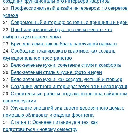
создания функционального интерьера квартиры
20.
Профессиональный дизайн интерьеров: 10 секретов
успеха
21.
Современный интерьер: основные принципы и идеи
22.
Профилированный брус против клееного: что
выбрать для вашего дома
23.
Брус для дома: как выбрать наилучший вариант
24.
Свободная планировка в квартире: как создать
функциональное пространство
25.
Бело-зеленые кухни: сочетание стиля и комфорта
26.
Бело-зеленый стиль в кухне: фото и идеи
27.
Бело-зеленые кухни: как создать уютный интерьер
28.
Создание уютного интерьера: зеленая и белая кухня
29.
Строительные работы: отделка фронтона сайдингом
своими руками
30.
Улучшите внешний вид своего деревянного дома с
помощью облицовки и отделки фронтона
31.
Статья 1: Осеннее питание для тех: как
подготовиться к новому семестру