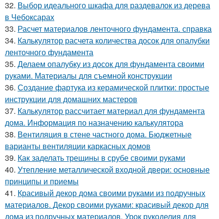
32.
Выбор идеального шкафа для раздевалок из дерева
в Чебоксарах
33.
Расчет материалов ленточного фундамента. справка
34.
Калькулятор расчета количества досок для опалубки
ленточного фундамента
35.
Делаем опалубку из досок для фундамента своими
руками. Материалы для съемной конструкции
36.
Создание фартука из керамической плитки: простые
инструкции для домашних мастеров
37.
Калькулятор рассчитает материал для фундамента
дома. Информация по назначению калькулятора
38.
Вентиляция в стене частного дома. Бюджетные
варианты вентиляции каркасных домов
39.
Как заделать трещины в срубе своими руками
40.
Утепление металлической входной двери: основные
принципы и приемы
41.
Красивый декор дома своими руками из подручных
материалов. Декор своими руками: красивый декор для
дома из подручных материалов. Урок рукоделия для