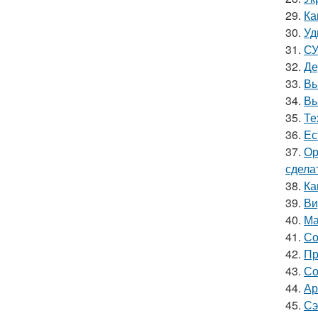
29.
Ка
30.
Уд
31.
СУ
32.
Де
33.
Вы
34.
Вы
35.
Те
36.
Ес
37.
Ор
сдела
38.
Ка
39.
Ви
40.
Ма
41.
Со
42.
Пр
43.
Со
44.
Ар
45.
Сэ