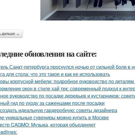
ь дальше →
ледние обновления на сайте:
ель Санкт-петербурга проснулся ночью от сильной боли в но
га для стола: что это такое и как ее использовать
овы корпусной мебели: подробное руководство по деталям 
рмление окон в стиле хай тек: современный подход к инте
ное руководство по посадке деревьев и кустарников: сове
ный гид по уходу за саженцами после посадки
 создать идеальную гардеробную: советы дизайнера
ие уникальные сувениры можно купить в Москве
естр CAGMO: Музыка, которая объединяет
adlines: