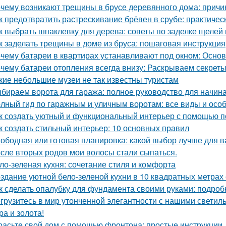
чему возникают трещины в брусе деревянного дома: причи
к предотвратить растрескивание брёвен в срубе: практичес
к выбрать шпаклевку для дерева: советы по заделке щелей 
к заделать трещины в доме из бруса: пошаговая инструкция
чему батареи в квартирах устанавливают под окном: Осн
чему батареи отопления всегда внизу: Раскрываем секрет
кие небольшие музеи не так известны туристам
бираем ворота для гаража: полное руководство для начи
лный гид по гаражным и уличным воротам: все виды и осо
к создать уютный и функциональный интерьер с помощью п
к создать стильный интерьер: 10 основных правил
ободная или готовая планировка: какой выбор лучше для 
сле вторых родов мои волосы стали сыпаться.
ло-зеленая кухня: сочетание стиля и комфорта
здание уютной бело-зеленой кухни в 10 квадратных метрах
к сделать опалубку для фундамента своими руками: подро
грузитесь в мир утонченной элегантности с нашими светиль
ра и золота!
расьте свой дом с помощью фронтона: простые инструкции