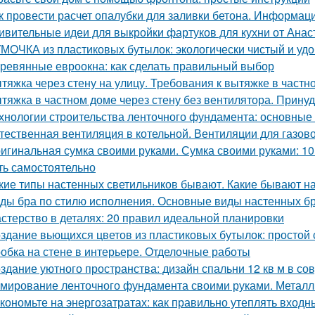
к провести расчет опалубки для заливки бетона. Информац
ивительные идеи для выкройки фартуков для кухни от Ана
МОЧКА из пластиковых бутылок: экологически чистый и уд
ревянные евроокна: как сделать правильный выбор
тяжка через стену на улицу. Требования к вытяжке в частн
тяжка в частном доме через стену без вентилятора. Прину
хнологии строительства ленточного фундамента: основные
тественная вентиляция в котельной. Вентиляции для газов
игинальная сумка своими руками. Сумка своими руками: 1
ть самостоятельно
кие типы настенных светильников бывают. Какие бывают н
ды бра по стилю исполнения. Основные виды настенных б
стерство в деталях: 20 правил идеальной планировки
здание вьющихся цветов из пластиковых бутылок: простой 
обка на стене в интерьере. Отделочные работы
здание уютного пространства: дизайн спальни 12 кв м в с
мирование ленточного фундамента своими руками. Металл
кономьте на энергозатратах: как правильно утеплять входн