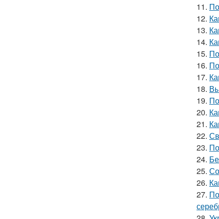
11.
По
12.
Ка
13.
Ка
14.
Ка
15.
По
16.
По
17.
Ка
18.
Вы
19.
По
20.
Ка
21.
Ка
22.
Св
23.
По
24.
Бе
25.
Со
26.
Ка
27.
По
сереб
28.
Ук