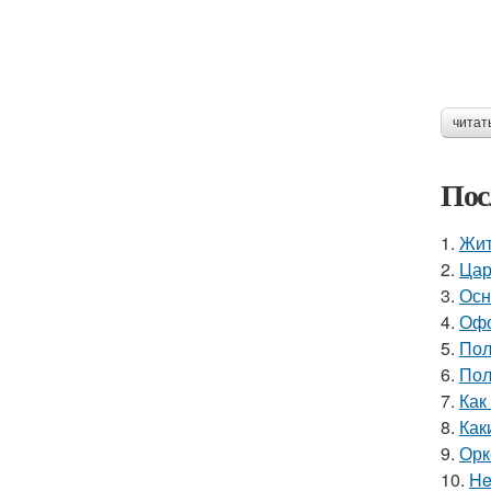
читат
Пос
1.
Жит
2.
Цар
3.
Осн
4.
Офо
5.
Пол
6.
Пол
7.
Как
8.
Как
9.
Орк
10.
He