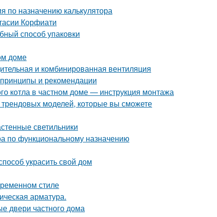
ия по назначению калькулятора
стасии Корфиати
обный способ упаковки
ом доме
дительная и комбинированная вентиляция
 принципы и рекомендации
ого котла в частном доме — инструкция монтажа
0 трендовых моделей, которые вы сможете
астенные светильники
ра по функциональному назначению
способ украсить свой дом
овременном стиле
ическая арматура.
ые двери частного дома