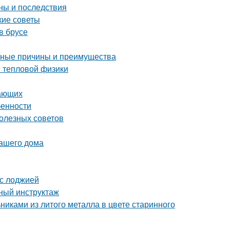
ны и последствия
кие советы
в брусе
овные причины и преимущества
ы тепловой физики
нающих
бенности
олезных советов
вашего дома
 с лоджией
бный инструктаж
никами из литого металла в цвете старинного