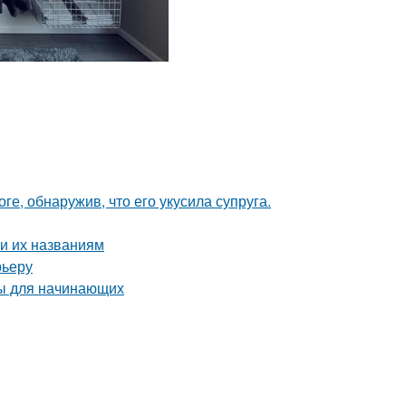
ге, обнаружив, что его укусила супруга.
и их названиям
рьеру
ты для начинающих