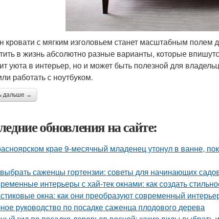
н кровати с мягким изголовьем станет масштабным полем д
тить в жизнь абсолютно разные варианты, которые впишутся
ит уюта в интерьер, но и может быть полезной для владель
или работать с ноутбуком.
ь дальше →
ледние обновления на сайте:
расноярском крае 9-месячный младенец утонул в ванне, по
 выбрать саженцы гортензии: советы для начинающих садо
ременные интерьеры с хай-тек окнами: как создать стильно
стиковые окна: как они преобразуют современный интерье
ное руководство по посадке саженца плодового дерева
ный гид по посадке деревьев весной: какие виды выбрать и