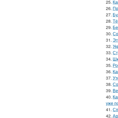
25.
Ка
26.
Пр
27.
Бу
28.
Тё
29.
Бе
30.
Со
31.
Эт
32.
Ук
33.
Ст
34.
Шк
35.
Ро
36.
Ка
37.
Ут
38.
Со
39.
Ве
40.
Ка
уже п
41.
Сп
42.
Ар