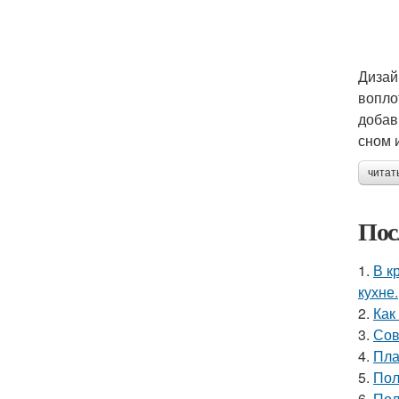
Дизай
вопло
добав
сном 
читат
Пос
1.
В к
кухне.
2.
Как
3.
Сов
4.
Пла
5.
Пол
6.
Пол