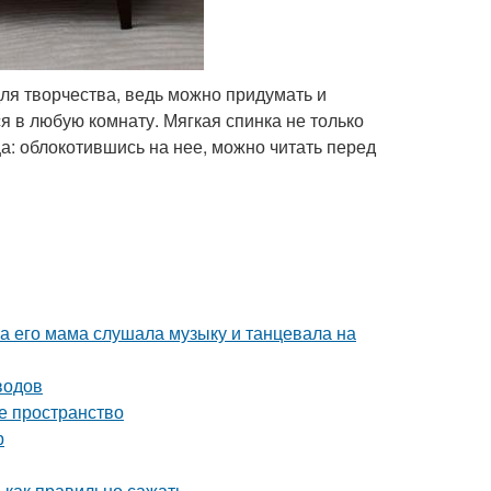
ля творчества, ведь можно придумать и
 в любую комнату. Мягкая спинка не только
ца: облокотившись на нее, можно читать перед
ка его мама слушала музыку и танцевала на
водов
е пространство
р
 как правильно сажать