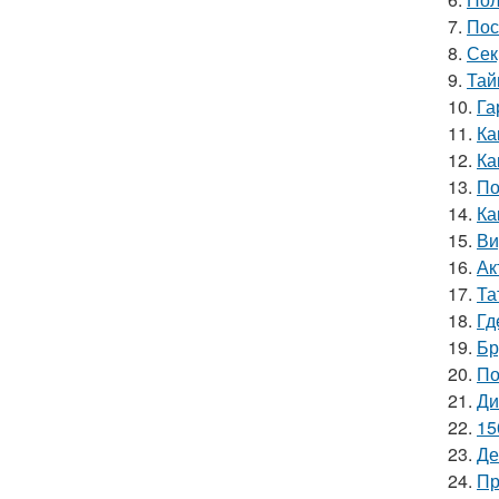
7.
Пос
8.
Сек
9.
Тай
10.
Га
11.
Ка
12.
Ка
13.
По
14.
Ка
15.
Ви
16.
Ак
17.
Та
18.
Гд
19.
Бр
20.
По
21.
Ди
22.
15
23.
Де
24.
Пр