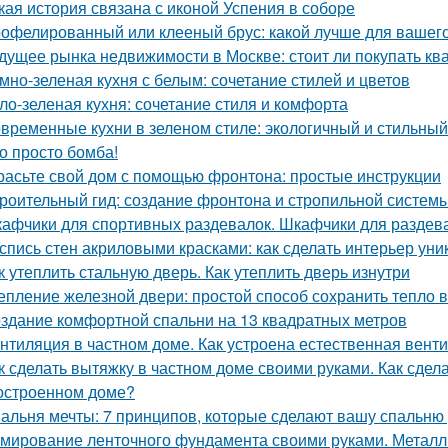
кая история связана с иконой Успения в соборе
офелированный или клееный брус: какой лучше для вашег
дущее рынка недвижимости в Москве: стоит ли покупать ква
мно-зеленая кухня с белым: сочетание стилей и цветов
ло-зеленая кухня: сочетание стиля и комфорта
временные кухни в зеленом стиле: экологичный и стильны
о просто бомба!
расьте свой дом с помощью фронтона: простые инструкции
роительный гид: создание фронтона и стропильной систем
афчики для спортивных раздевалок. Шкафчики для раздев
спись стен акриловыми красками: как сделать интерьер ун
к утеплить стальную дверь. Как утеплить дверь изнутри
епление железной двери: простой способ сохранить тепло 
здание комфортной спальни на 13 квадратных метров
нтиляция в частном доме. Как устроена естественная вент
к сделать вытяжку в частном доме своими руками. Как сдел
остроенном доме?
альня мечты: 7 принципов, которые сделают вашу спальню
мирование ленточного фундамента своими руками. Металл