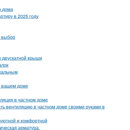
о дома
ртиру в 2025 году
й выбор
ы двускатной крыши
алок
икальным
в вашем доме
иляция в частном доме
ать вентиляцию в частном доме своими руками в
 уютной и комфортной
ическая арматура.