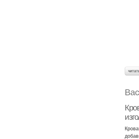
читат
Вас
Кров
изг
Крова
добав