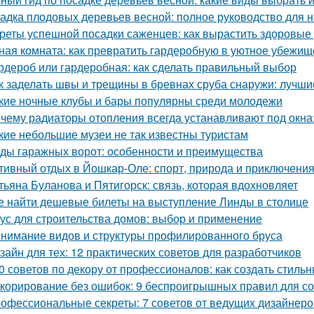
адка плодовых деревьев весной: полное руководство для
реты успешной посадки саженцев: как вырастить здоровые
ная комната: как превратить гардеробную в уютное убежищ
рдероб или гардеробная: как сделать правильный выбор
к заделать швы и трещины в бревнах сруба снаружи: лучш
кие ночные клубы и бары популярны среди молодежи
чему радиаторы отопления всегда устанавливают под окн
кие небольшие музеи не так известны туристам
ды гаражных ворот: особенности и преимущества
тивный отдых в Йошкар-Оле: спорт, природа и приключени
тьяна Буланова и Пятигорск: связь, которая вдохновляет
е найти дешевые билеты на выступление Линды в столице
ус для строительства домов: выбор и применение
нимание видов и структуры профилированного бруса
зайн для тех: 12 практических советов для разработчиков
0 советов по декору от профессионалов: как создать стиль
корирование без ошибок: 9 беспроигрышных правил для со
офессиональные секреты: 7 советов от ведущих дизайнеро