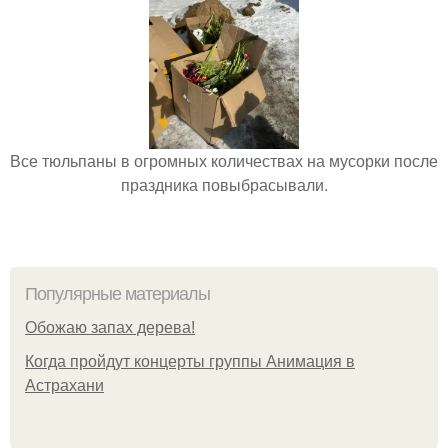
Все тюльпаны в огромных количествах на мусорки после
праздника повыбрасывали.
Популярные материалы
Обожaю зaпах деpева!
Когда пройдут концерты группы Анимация в
Астрахани