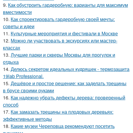
9.
Как обустроить гардеробную: варианты для максимум
вместимости
10.
Как спроектировать гардеробную своей мечты:
советы и идеи
11.
Культурные мероприятия и фестивали в Москве
12.
Можно ли участвовать в экскурсиях или мастер-
классах
13.
Лучшие парки и скверы Москвы для прогулок и
отдыха
14.
Делюсь секретом идеальных кудряшек - термозащита
19lab Professional.
15.
Дешёвое и простое решение: как заделать трещины
в брусе своими руками
16.
Как надежно убрать дефекты дерева: проверенный
способ
17.
Как замазать трещины на плодовых деревьях:
эффективные методы
18.
Какие музеи Череповца рекомендуют посетить