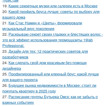
туристам
19.
Какие секретные музеи или галереи есть в Москве
20.
Какой профиль бруса лучше: советы по выбору для
вашего дома
21.
Как Стас Намин и «Цветы» формировали
музыкальный вкус поколения
22.
Раскрываю секрет своих гладких и блестящих волос -
это всё эффект использования термощазиты 19lab
Professional.
23.
Дизайн для тех: 12 практических советов для
разработчиков
24.
Как сделать свой дом красивым без помощи
дизайнера
25.
Профилированный или клееный брус: какой лучше
для вашего проекта
26.
Будущее рынка недвижимости в Москве: стоит ли
покупать квартиру в 2025 году
27.
Расписание группы Бутырка Омск: как не забыть о
важных событиях