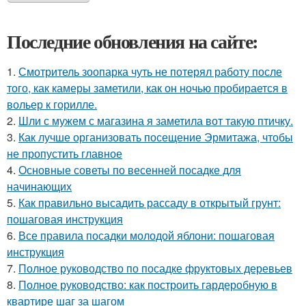
Последние обновления на сайте:
1.
Смотритель зоопарка чуть не потерял работу после
того, как камеры заметили, как он ночью пробирается в
вольер к горилле.
2.
Шли с мужем с магазина я заметила вот такую птичку.
3.
Как лучше организовать посещение Эрмитажа, чтобы
не пропустить главное
4.
Основные советы по весенней посадке для
начинающих
5.
Как правильно высадить рассаду в открытый грунт:
пошаговая инструкция
6.
Все правила посадки молодой яблони: пошаговая
инструкция
7.
Полное руководство по посадке фруктовых деревьев
8.
Полное руководство: как построить гардеробную в
квартире шаг за шагом