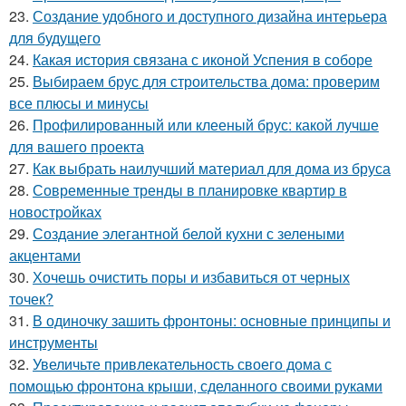
23.
Создание удобного и доступного дизайна интерьера
для будущего
24.
Какая история связана с иконой Успения в соборе
25.
Выбираем брус для строительства дома: проверим
все плюсы и минусы
26.
Профилированный или клееный брус: какой лучше
для вашего проекта
27.
Как выбрать наилучший материал для дома из бруса
28.
Современные тренды в планировке квартир в
новостройках
29.
Создание элегантной белой кухни с зелеными
акцентами
30.
Хочешь очистить поры и избавиться от черных
точек?
31.
В одиночку зашить фронтоны: основные принципы и
инструменты
32.
Увеличьте привлекательность своего дома с
помощью фронтона крыши, сделанного своими руками