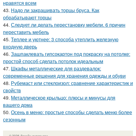
нравятся всем
43.
Надо ли закрашивать торцы бруса. Как
обрабатывают торцы
44.
Следует ли делать перестановку мебели. 6 причин
переставить мебель
45.
Теплее и уютнее: 3 способа утеплить железную
входную дверь
46.
Зашпаклевать гипсокартон под покраску на потолке:
простой способ сделать потолок идеальным
47.
Шкафы металлические для раздевалок:
современные решения для хранения одежды и обуви
48.
Рубемаст или стеклоизол: сравнение характеристик и
свойств
49.
Металлическое крыльцо: плюсы и минусы для
вашего дома
50.
Осень в меню: простые способы сделать меню более
сезонным
© 2026 Дизайн интерьера