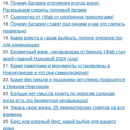
16.
Почему батареи отопления всегда внизу:
Раскрываем секреты тепловой физики
17.
Сыворотка от 19lab от одобренна трихологами!
18.
Почему батареи ставят под окнами и как это сделать
правильно
19.
Какие ворота в гараж выбрать: полное руководство
для начинающих
20.
Бюджетный крем - несмывашка от бренда 19lab стал
моей главной Находкой 2024 года!
21.
Какие памятники и монументы установлены в
Новокузнецке и что они символизируют
22.
Какие фестивали и праздники регулярно проводятся
в Нижнем Новгороде
23.
Больше нет смысла ходить по дорогим салонам,
когда есть эта бюджетная несмывашка!
24.
Укрась свою жизнь: 25 декораторских советов на все
времена
25.
Брус или клееный брус: какой выбор для вашего
дома