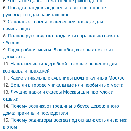
5.
Что такое царга стола: полное руководство
6.
Посадка плодовых деревьев весной: полное
руководство для начинающих
7.
Основные советы по весенней посадке для
начинающих
8.
Полное руководство: когда и как правильно сажать
яблоню
9.
Гардеробная мечты: 5 ошибок, которых не стоит
допускать
10.
Наполнение гардеробной: готовые решения для
коридора и прихожей
11.
Какие уникальные сувениры можно купить в Москве
12.
Есть ли в городе уникальные или необычные места
13.
Лучшие парки и скверы Москвы для прогулок и
отдыха
14.
Почему возникают трещины в брусе деревянного
дома: причины и последствия
15.
Почему радиаторы всегда под окнами: есть ли логика
в этом