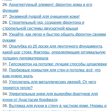
26.
Архитектурный элемент: фронтон дома и его
функции
27.
Энзимной пудрой для очищения кожи!
28.
Строительный гид: создание фронтона и
стропильной системы двускатной крыши
29.
Узнайте, как легко и быстро обшить фронтон своими
руками
30.
Опалубка из 25 доски для ленточного фундамента,
какой шаг стоек. Факторы, определяющие оптимальную
толщину пиломатериала
31.
Гипсокартон на потолке: лучшие способы шпаклевки
32.
Пробковые покрытия для стен и потолка: всё, что
вам нужно знать
33.
Утеплитель для металлических дверей. От чего
теряется тепло?
34.
Удивительные идеи для выкройки фартуков для
кухни от Анастасии Корфиати
35.
Вытяжка для кухни в стену в частном доме. Нормы и