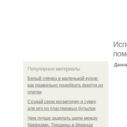
Исп
пом
Данна
Популярные материалы
Белый глянец в маленькой кухне:
как правильно подобрать фартук из
плитки
Создай свою косметичку и сумку
для игр из пластиковых бутылок
Чем лучше заделать щели между
бревнами. Трещины в бревнах