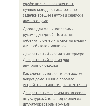
сруба: причины появления +
лучшие методы от эксперта по
заделке трещин внутри и снаружи
частного дома
Дорога для машинок своими
руками для детей. Чем занять
ребенка: 5 супер игр своими руками
для любителей машинок
Декоративный кирпич в интерьере.
Декоративный кирпич для
внутренней отделки
Как сделать утепленную отмостку
вокруг дома. Общие правила
устройства отмостки для всех типов
Декоративные кирпичи из гипсовой
штукатурки. Стена под кирпич из
штукатурки своими руками