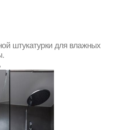
ной штукатурки для влажных
ы.
о