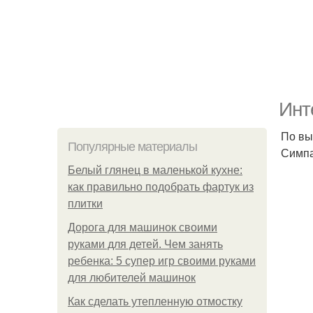
Инт
По вы
Популярные материалы
Симпа
Белый глянец в маленькой кухне:
как правильно подобрать фартук из
плитки
Дорога для машинок своими
руками для детей. Чем занять
ребенка: 5 супер игр своими руками
для любителей машинок
Как сделать утепленную отмостку